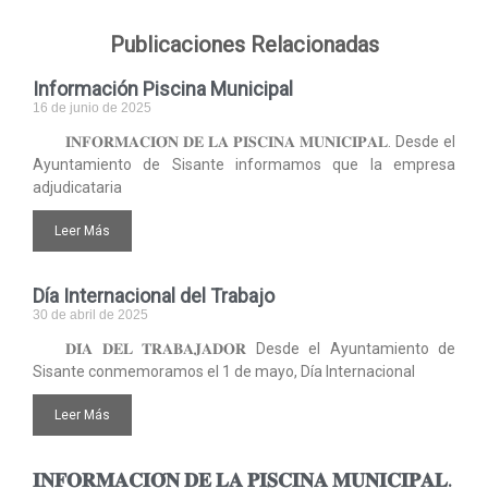
Publicaciones Relacionadas
Información Piscina Municipal
16 de junio de 2025
𝐈𝐍𝐅𝐎𝐑𝐌𝐀𝐂𝐈𝐎́𝐍 𝐃𝐄 𝐋𝐀 𝐏𝐈𝐒𝐂𝐈𝐍𝐀 𝐌𝐔𝐍𝐈𝐂𝐈𝐏𝐀𝐋. Desde el
Ayuntamiento de Sisante informamos que la empresa
adjudicataria
Leer Más
Día Internacional del Trabajo
30 de abril de 2025
𝐃𝐈́𝐀 𝐃𝐄𝐋 𝐓𝐑𝐀𝐁𝐀𝐉𝐀𝐃𝐎𝐑 Desde el Ayuntamiento de
Sisante conmemoramos el 1 de mayo, Día Internacional
Leer Más
𝐈𝐍𝐅𝐎𝐑𝐌𝐀𝐂𝐈𝐎́𝐍 𝐃𝐄 𝐋𝐀 𝐏𝐈𝐒𝐂𝐈𝐍𝐀 𝐌𝐔𝐍𝐈𝐂𝐈𝐏𝐀𝐋.