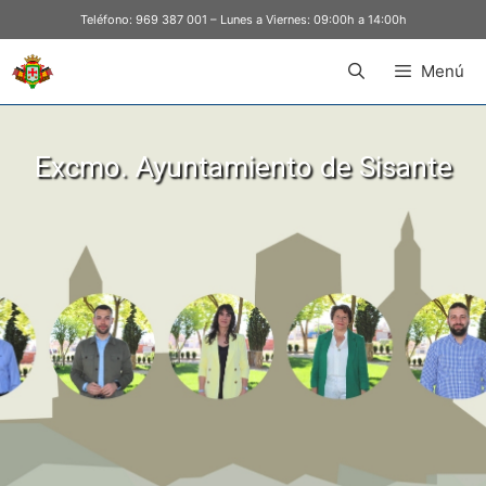
Teléfono:
969 387 001
– Lunes a Viernes: 09:00h a 14:00h
Menú
Excmo. Ayuntamiento de Sisante