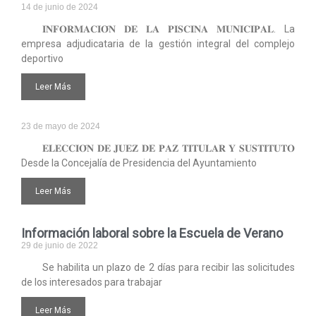
14 de junio de 2024
𝐈𝐍𝐅𝐎𝐑𝐌𝐀𝐂𝐈𝐎́𝐍 𝐃𝐄 𝐋𝐀 𝐏𝐈𝐒𝐂𝐈𝐍𝐀 𝐌𝐔𝐍𝐈𝐂𝐈𝐏𝐀𝐋. La
empresa adjudicataria de la gestión integral del complejo
deportivo
Leer Más
23 de mayo de 2024
𝐄𝐋𝐄𝐂𝐂𝐈𝐎́𝐍 𝐃𝐄 𝐉𝐔𝐄𝐙 𝐃𝐄 𝐏𝐀𝐙 𝐓𝐈𝐓𝐔𝐋𝐀𝐑 𝐘 𝐒𝐔𝐒𝐓𝐈𝐓𝐔𝐓𝐎
Desde la Concejalía de Presidencia del Ayuntamiento
Leer Más
Información laboral sobre la Escuela de Verano
29 de junio de 2022
Se habilita un plazo de 2 días para recibir las solicitudes
de los interesados para trabajar
Leer Más