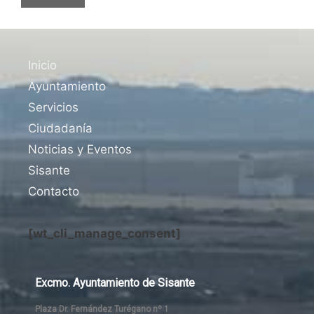
Inicio
Ayuntamiento
Servicios
Ciudadanía
Noticias y Eventos
Sisante
Contacto
[wt_cli_manage_consent]
Excmo. Ayuntamiento de Sisante
Plaza Dr. Fernández Turégano nº 1