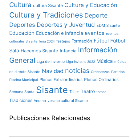
Cultura
Cultura y Educación
cultura Sisante
Cultura y Tradiciones
Deporte
Deportes y Juventud
Deportes
EDM Sisante
Educación
eventos
Educación e Infancia
eventos
Fútbol
Fútbol
Formación
culturales Sisante
festejos
feria 2024
Información
Sala
Hacemos Sisante
Infancia
General
Música
Liga de Invierno
música
Liga Invierno 2022
noticias
Navidad
en directo Sisante
Ordenanzas
Partidos
Plenos Extraordinarios
Plenos Ordinarios
Piscina Municipal
Sisante
Teatro
Taller
Semana Santa
torneo
Tradiciones
verano cultural Sisante
Verano
Publicaciones Relacionadas