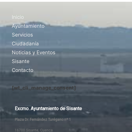
Inicio
Ayuntamiento
Servicios
Ciudadanía
Noticias y Eventos
Sisante
Contacto
[wt_cli_manage_consent]
Excmo. Ayuntamiento de Sisante
Plaza Dr. Fernández Turégano nº 1
16700 Sisante, Cuenca