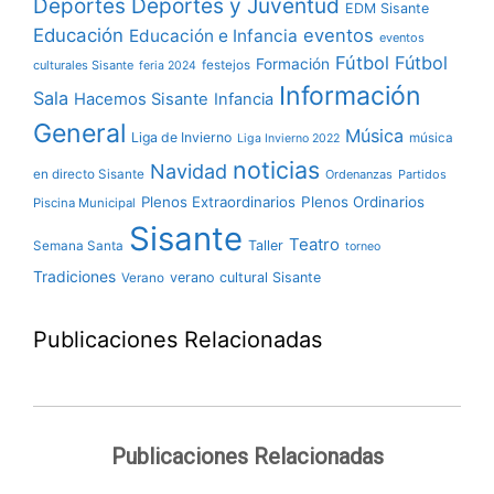
Deportes y Juventud
Deportes
EDM Sisante
Educación
eventos
Educación e Infancia
eventos
Fútbol
Fútbol
Formación
culturales Sisante
festejos
feria 2024
Información
Sala
Hacemos Sisante
Infancia
General
Música
Liga de Invierno
música
Liga Invierno 2022
noticias
Navidad
en directo Sisante
Ordenanzas
Partidos
Plenos Extraordinarios
Plenos Ordinarios
Piscina Municipal
Sisante
Teatro
Taller
Semana Santa
torneo
Tradiciones
verano cultural Sisante
Verano
Publicaciones Relacionadas
Publicaciones Relacionadas