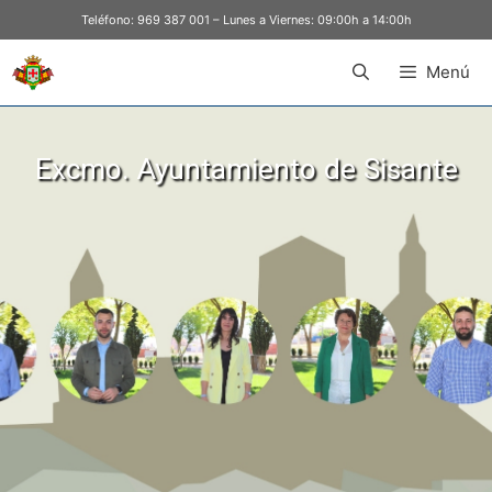
Teléfono:
969 387 001
– Lunes a Viernes: 09:00h a 14:00h
Menú
Excmo. Ayuntamiento de Sisante