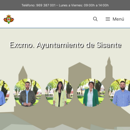
Teléfono:
969 387 001
– Lunes a Viernes: 09:00h a 14:00h
Menú
Excmo. Ayuntamiento de Sisante