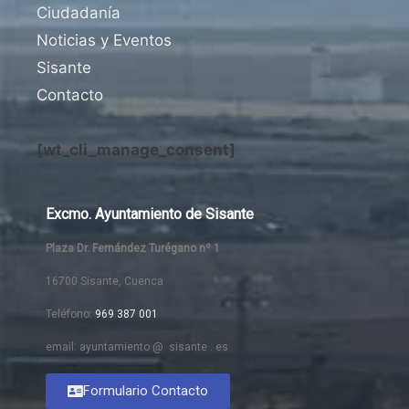
Ciudadanía
Noticias y Eventos
Sisante
Contacto
[wt_cli_manage_consent]
Excmo. Ayuntamiento de Sisante
Plaza Dr. Fernández Turégano nº 1
16700 Sisante, Cuenca
Teléfono:
969 387 001
email: ayuntamiento @ sisante . es
Formulario Contacto