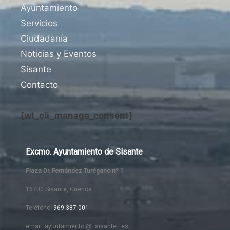
Ayuntamiento
Servicios
Ciudadanía
Noticias y Eventos
Sisante
Contacto
[wt_cli_manage_consent]
Excmo. Ayuntamiento de Sisante
Plaza Dr. Fernández Turégano nº 1
16700 Sisante, Cuenca
Teléfono:
969 387 001
email: ayuntamiento @ sisante . es