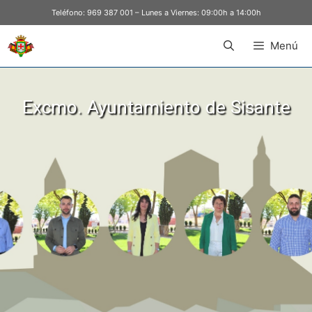
Teléfono:
969 387 001
– Lunes a Viernes: 09:00h a 14:00h
Menú
Excmo. Ayuntamiento de Sisante