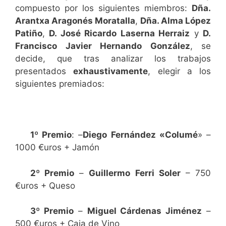
compuesto por los siguientes miembros:
Dña.
Arantxa Aragonés Moratalla
,
Dña. Alma López
Patiño
,
D. José Ricardo Laserna Herraiz
y
D.
Francisco Javier Hernando González
, se
decide, que tras analizar los trabajos
presentados
exhaustivamente
, elegir a los
siguientes premiados:
1º Premio
: –
Diego Fernández «Columé
» –
1000 €uros + Jamón
2º Premio
–
Guillermo Ferri Soler
– 750
€uros + Queso
3º Premio
–
Miguel Cárdenas Jiménez
–
500 €uros + Caja de Vino