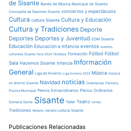
de Sisante
Banda de Música Municipal de Sisante
conciertos y espectáculos
Concejalía de Deportes Sisante
Cultura
Cultura y Educación
cultura Sisante
Cultura y Tradiciones
Deporte
Deportes y Juventud
Deportes
EDM Sisante
Educación
eventos
Educación e Infancia
eventos
Fútbol
Fútbol
Formación
culturales Sisante
festejos
feria 2024
Información
Sala
Hacemos Sisante
Infancia
General
Música
Liga de Invierno
música
Liga Invierno 2022
noticias
Navidad
en directo Sisante
Ordenanzas
Partidos
Plenos Extraordinarios
Plenos Ordinarios
Piscina Municipal
Sisante
Teatro
Taller
Semana Santa
torneo
Tradiciones
verano cultural Sisante
Verano
Publicaciones Relacionadas