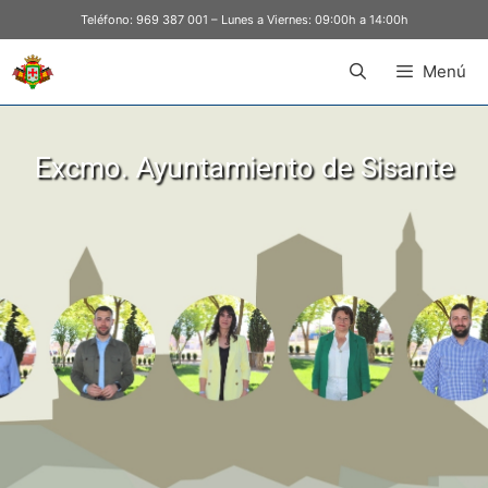
Teléfono:
969 387 001
– Lunes a Viernes: 09:00h a 14:00h
Menú
Excmo. Ayuntamiento de Sisante