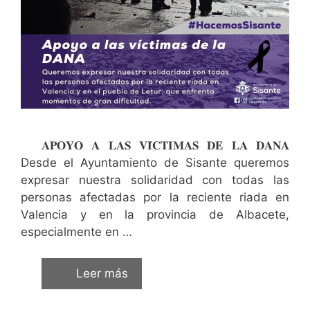
𝐀𝐏𝐎𝐘𝐎 𝐀 𝐋𝐀𝐒 𝐕𝐈́𝐂𝐓𝐈𝐌𝐀𝐒 𝐃𝐄 𝐋𝐀 𝐃𝐀𝐍𝐀
Desde el Ayuntamiento de Sisante queremos
expresar nuestra solidaridad con todas las
personas afectadas por la reciente riada en
Valencia y en la provincia de Albacete,
especialmente en …
Leer más