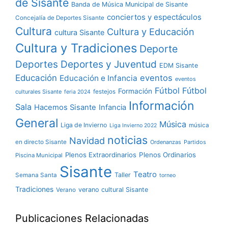
de Sisante
Banda de Música Municipal de Sisante
conciertos y espectáculos
Concejalía de Deportes Sisante
Cultura
Cultura y Educación
cultura Sisante
Cultura y Tradiciones
Deporte
Deportes y Juventud
Deportes
EDM Sisante
Educación
eventos
Educación e Infancia
eventos
Fútbol
Fútbol
Formación
culturales Sisante
festejos
feria 2024
Información
Sala
Hacemos Sisante
Infancia
General
Música
Liga de Invierno
música
Liga Invierno 2022
noticias
Navidad
en directo Sisante
Ordenanzas
Partidos
Plenos Extraordinarios
Plenos Ordinarios
Piscina Municipal
Sisante
Teatro
Taller
Semana Santa
torneo
Tradiciones
verano cultural Sisante
Verano
Publicaciones Relacionadas