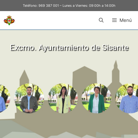
Teléfono:
969 387 001
– Lunes a Viernes: 09:00h a 14:00h
Menú
Excmo. Ayuntamiento de Sisante