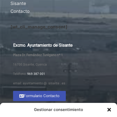
Sisante
Contacto
[wt_cli_manage_consent]
Excmo. Ayuntamiento de Sisante
Plaza Dr. Fernández Turégano nº 1
16700 Sisante, Cuenca
Teléfono:
969 387 001
email: ayuntamiento @ sisante . es
Formulario Contacto
Gestionar consentimiento