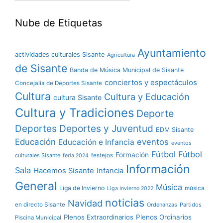
Nube de Etiquetas
Ayuntamiento
actividades culturales Sisante
Agricultura
de Sisante
Banda de Música Municipal de Sisante
conciertos y espectáculos
Concejalía de Deportes Sisante
Cultura
Cultura y Educación
cultura Sisante
Cultura y Tradiciones
Deporte
Deportes y Juventud
Deportes
EDM Sisante
Educación
eventos
Educación e Infancia
eventos
Fútbol
Fútbol
Formación
culturales Sisante
festejos
feria 2024
Información
Sala
Hacemos Sisante
Infancia
General
Música
Liga de Invierno
música
Liga Invierno 2022
noticias
Navidad
en directo Sisante
Ordenanzas
Partidos
Plenos Extraordinarios
Plenos Ordinarios
Piscina Municipal