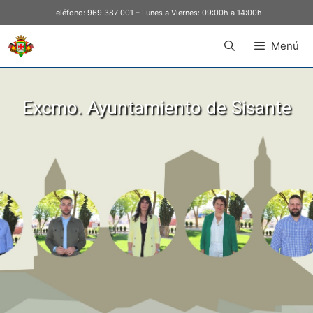
Teléfono:
969 387 001
– Lunes a Viernes: 09:00h a 14:00h
Menú
Excmo. Ayuntamiento de Sisante