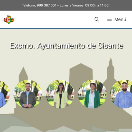
Teléfono:
969 387 001
– Lunes a Viernes: 09:00h a 14:00h
Menú
Excmo. Ayuntamiento de Sisante