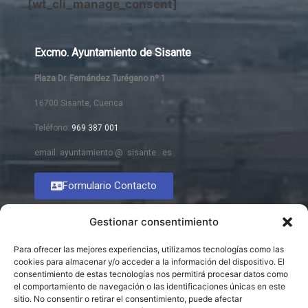
[wt_cli_manage_consent]
Excmo. Ayuntamiento de Sisante
Plaza Dr. Fernández Turégano nº 1
16700 Sisante, Cuenca
Teléfono:
969 387 001
email: ayuntamiento @ sisante . es
Formulario Contacto
Gestionar consentimiento
Para ofrecer las mejores experiencias, utilizamos tecnologías como las
cookies para almacenar y/o acceder a la información del dispositivo. El
consentimiento de estas tecnologías nos permitirá procesar datos como
el comportamiento de navegación o las identificaciones únicas en este
sitio. No consentir o retirar el consentimiento, puede afectar