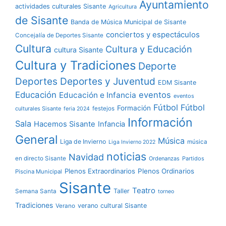
Ayuntamiento
actividades culturales Sisante
Agricultura
de Sisante
Banda de Música Municipal de Sisante
conciertos y espectáculos
Concejalía de Deportes Sisante
Cultura
Cultura y Educación
cultura Sisante
Cultura y Tradiciones
Deporte
Deportes y Juventud
Deportes
EDM Sisante
Educación
eventos
Educación e Infancia
eventos
Fútbol
Fútbol
Formación
culturales Sisante
festejos
feria 2024
Información
Sala
Hacemos Sisante
Infancia
General
Música
Liga de Invierno
música
Liga Invierno 2022
noticias
Navidad
en directo Sisante
Ordenanzas
Partidos
Plenos Extraordinarios
Plenos Ordinarios
Piscina Municipal
Sisante
Teatro
Taller
Semana Santa
torneo
Tradiciones
verano cultural Sisante
Verano