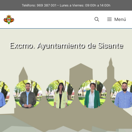
Teléfono:
969 387 001
– Lunes a Viernes: 09:00h a 14:00h
Menú
Excmo. Ayuntamiento de Sisante