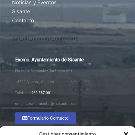
Noticias y Eventos
Sisante
Contacto
[wt_cli_manage_consent]
Excmo. Ayuntamiento de Sisante
Plaza Dr. Fernández Turégano nº 1
16700 Sisante, Cuenca
Teléfono:
969 387 001
email: ayuntamiento @ sisante . es
Formulario Contacto
Gestionar consentimiento