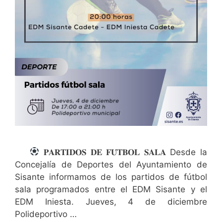
𝐏𝐀𝐑𝐓𝐈𝐃𝐎𝐒 𝐃𝐄 𝐅𝐔́𝐓𝐁𝐎𝐋 𝐒𝐀𝐋𝐀 Desde la
Concejalía de Deportes del Ayuntamiento de
Sisante informamos de los partidos de fútbol
sala programados entre el EDM Sisante y el
EDM Iniesta. Jueves, 4 de diciembre
Polideportivo …