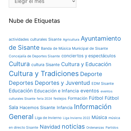
Nube de Etiquetas
Ayuntamiento
actividades culturales Sisante
Agricultura
de Sisante
Banda de Música Municipal de Sisante
conciertos y espectáculos
Concejalía de Deportes Sisante
Cultura
Cultura y Educación
cultura Sisante
Cultura y Tradiciones
Deporte
Deportes y Juventud
Deportes
EDM Sisante
Educación
eventos
Educación e Infancia
eventos
Fútbol
Fútbol
Formación
culturales Sisante
festejos
feria 2024
Información
Sala
Hacemos Sisante
Infancia
General
Música
Liga de Invierno
música
Liga Invierno 2022
noticias
Navidad
en directo Sisante
Ordenanzas
Partidos