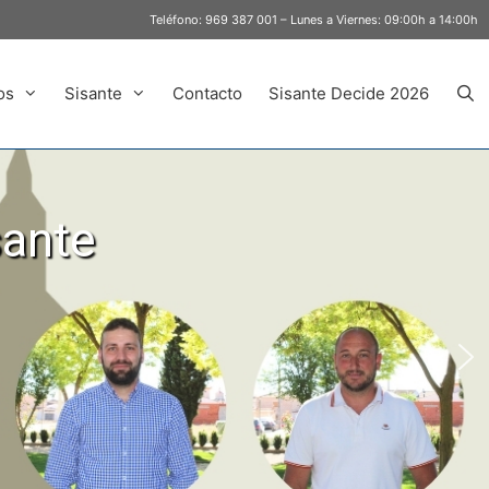
Teléfono:
969 387 001
– Lunes a Viernes: 09:00h a 14:00h
os
Sisante
Contacto
Sisante Decide 2026
sante