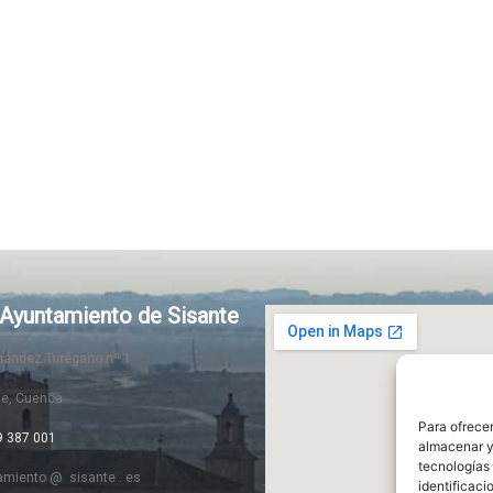
Ayuntamiento de Sisante
rnández Turégano nº 1
te, Cuenca
Para ofrecer
9 387 001
almacenar y/
tecnologías
amiento @ sisante . es
identificaci