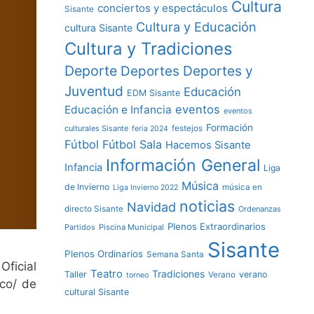
Cultura
conciertos y espectáculos
Sisante
Cultura y Educación
cultura Sisante
Cultura y Tradiciones
Deporte
Deportes y
Deportes
Juventud
Educación
EDM Sisante
eventos
Educación e Infancia
eventos
Formación
culturales Sisante
festejos
feria 2024
Fútbol
Fútbol Sala
Hacemos Sisante
Información General
Infancia
Liga
Música
de Invierno
música en
Liga Invierno 2022
noticias
Navidad
directo Sisante
Ordenanzas
Plenos Extraordinarios
Partidos
Piscina Municipal
Sisante
Plenos Ordinarios
Semana Santa
ficial
Teatro
Tradiciones
Taller
verano
Verano
torneo
ico/ de
cultural Sisante