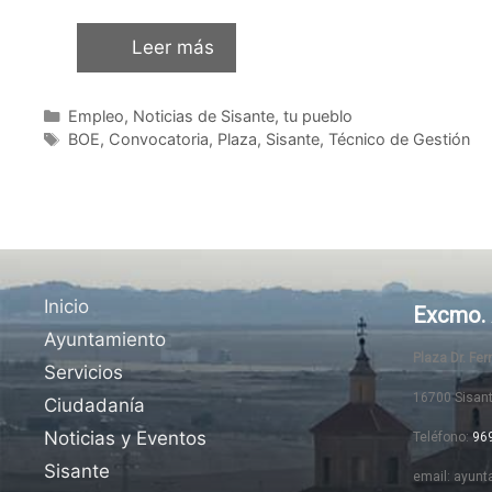
Leer más
Empleo
,
Noticias de Sisante, tu pueblo
BOE
,
Convocatoria
,
Plaza
,
Sisante
,
Técnico de Gestión
Inicio
Excmo. 
Ayuntamiento
Plaza Dr. Fe
Servicios
16700 Sisan
Ciudadanía
Noticias y Eventos
Teléfono:
96
Sisante
email: ayunt