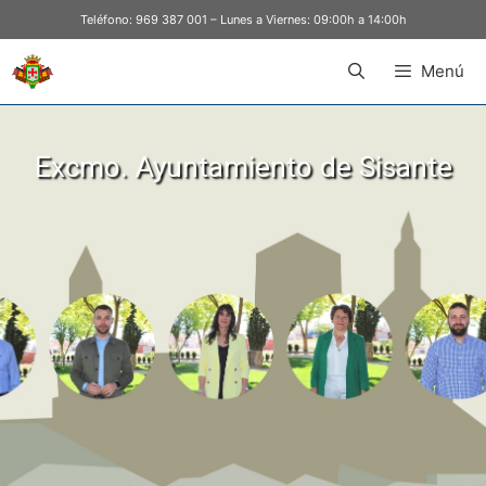
Teléfono:
969 387 001
– Lunes a Viernes: 09:00h a 14:00h
Menú
Excmo. Ayuntamiento de Sisante