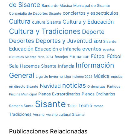
de Sisante
Banda de Música Municipal de Sisante
conciertos y espectáculos
Concejalía de Deportes Sisante
Cultura
Cultura y Educación
cultura Sisante
Cultura y Tradiciones
Deporte
Deportes y Juventud
Deportes
EDM Sisante
Educación
eventos
Educación e Infancia
eventos
Fútbol
Fútbol
Formación
festejos
culturales Sisante
feria 2024
Información
Sala
Hacemos Sisante
Infancia
General
Música
Liga de Invierno
música
Liga Invierno 2022
noticias
Navidad
en directo Sisante
Ordenanzas
Partidos
Plenos Extraordinarios
Plenos Ordinarios
Piscina Municipal
Sisante
Teatro
Taller
Semana Santa
torneo
Tradiciones
verano cultural Sisante
Verano
Publicaciones Relacionadas