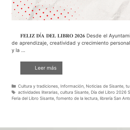
𝐅𝐄𝐋𝐈𝐙 𝐃Í𝐀 𝐃𝐄𝐋 𝐋𝐈𝐁𝐑𝐎 𝟐𝟎𝟐𝟔 Desde el
de aprendizaje, creatividad y crecimiento person
y la …
Leer más
Cultura y tradiciones
,
Información
,
Noticias de Sisante, t
actividades literarias
,
cultura Sisante
,
Día del Libro 2026 
Feria del Libro Sisante
,
fomento de la lectura
,
librería San An