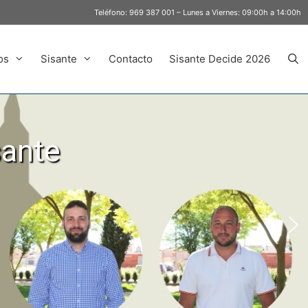
Teléfono:
969 387 001
– Lunes a Viernes: 09:00h a 14:00h
os
Sisante
Contacto
Sisante Decide 2026
sante