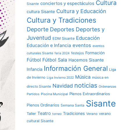
Cultura
conciertos y espectáculos
Sisante
Cultura y Educación
cultura Sisante
Cultura y Tradiciones
Deporte
Deportes y
Deportes
Juventud
Educación
EDM Sisante
eventos
Educación e Infancia
eventos
Formación
culturales Sisante
festejos
feria 2024
Fútbol
Fútbol Sala
Hacemos Sisante
Información General
Infancia
Liga
Música
de Invierno
música en
Liga Invierno 2022
noticias
Navidad
directo Sisante
Ordenanzas
Plenos Extraordinarios
Partidos
Piscina Municipal
Sisante
Plenos Ordinarios
Semana Santa
Teatro
Tradiciones
Taller
verano
Verano
torneo
cultural Sisante