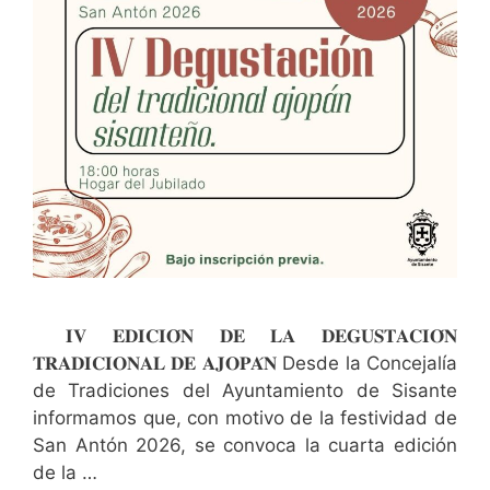
𝐈𝐕 𝐄𝐃𝐈𝐂𝐈𝐎́𝐍 𝐃𝐄 𝐋𝐀 𝐃𝐄𝐆𝐔𝐒𝐓𝐀𝐂𝐈𝐎́𝐍
𝐓𝐑𝐀𝐃𝐈𝐂𝐈𝐎𝐍𝐀𝐋 𝐃𝐄 𝐀𝐉𝐎𝐏𝐀́𝐍 Desde la Concejalía
de Tradiciones del Ayuntamiento de Sisante
informamos que, con motivo de la festividad de
San Antón 2026, se convoca la cuarta edición
de la …