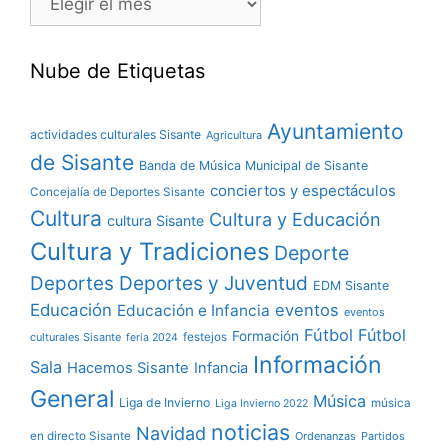
Nube de Etiquetas
Ayuntamiento
actividades culturales Sisante
Agricultura
de Sisante
Banda de Música Municipal de Sisante
conciertos y espectáculos
Concejalía de Deportes Sisante
Cultura
Cultura y Educación
cultura Sisante
Cultura y Tradiciones
Deporte
Deportes y Juventud
Deportes
EDM Sisante
Educación
eventos
Educación e Infancia
eventos
Fútbol
Fútbol
Formación
culturales Sisante
festejos
feria 2024
Información
Sala
Hacemos Sisante
Infancia
General
Música
Liga de Invierno
música
Liga Invierno 2022
noticias
Navidad
en directo Sisante
Ordenanzas
Partidos