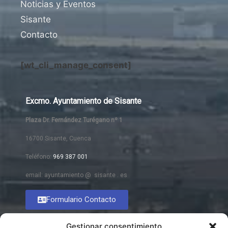
Noticias y Eventos
Sisante
Contacto
[wt_cli_manage_consent]
Excmo. Ayuntamiento de Sisante
Plaza Dr. Fernández Turégano nº 1
16700 Sisante, Cuenca
Teléfono:
969 387 001
email: ayuntamiento @ sisante . es
Formulario Contacto
Gestionar consentimiento