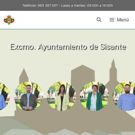
Teléfono:
969 387 001
– Lunes a Viernes: 09:00h a 14:00h
Menú
Excmo. Ayuntamiento de Sisante