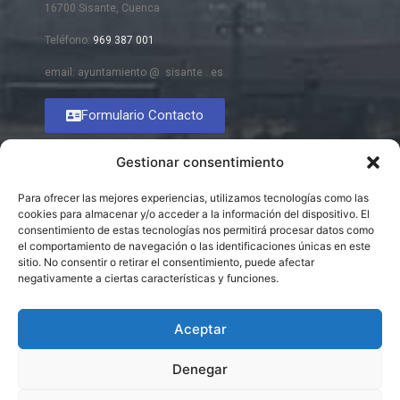
16700 Sisante, Cuenca
Teléfono:
969 387 001
email: ayuntamiento @ sisante . es
Formulario Contacto
Gestionar consentimiento
Para ofrecer las mejores experiencias, utilizamos tecnologías como las
cookies para almacenar y/o acceder a la información del dispositivo. El
consentimiento de estas tecnologías nos permitirá procesar datos como
el comportamiento de navegación o las identificaciones únicas en este
sitio. No consentir o retirar el consentimiento, puede afectar
negativamente a ciertas características y funciones.
Aceptar
Denegar