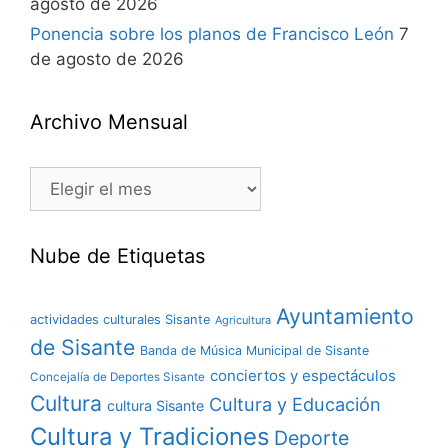
agosto de 2026
Ponencia sobre los planos de Francisco León
7
de agosto de 2026
Archivo Mensual
Nube de Etiquetas
Ayuntamiento
actividades culturales Sisante
Agricultura
de Sisante
Banda de Música Municipal de Sisante
conciertos y espectáculos
Concejalía de Deportes Sisante
Cultura
Cultura y Educación
cultura Sisante
Cultura y Tradiciones
Deporte