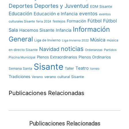
Deportes y Juventud
Deportes
EDM Sisante
Educación
eventos
Educación e Infancia
eventos
Fútbol
Fútbol
Formación
culturales Sisante
festejos
feria 2024
Información
Sala
Hacemos Sisante
Infancia
General
Música
Liga de Invierno
música
Liga Invierno 2022
noticias
Navidad
en directo Sisante
Ordenanzas
Partidos
Plenos Extraordinarios
Plenos Ordinarios
Piscina Municipal
Sisante
Teatro
Taller
Semana Santa
torneo
Tradiciones
verano cultural Sisante
Verano
Publicaciones Relacionadas
Publicaciones Relacionadas