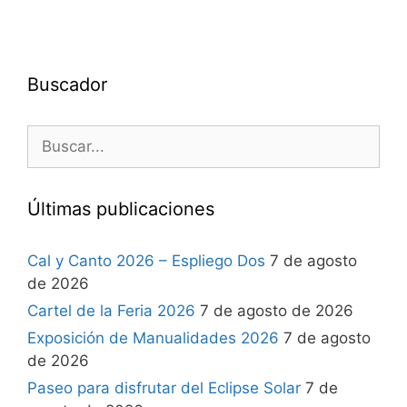
Buscador
Últimas publicaciones
Cal y Canto 2026 – Espliego Dos
7 de agosto
de 2026
Cartel de la Feria 2026
7 de agosto de 2026
Exposición de Manualidades 2026
7 de agosto
de 2026
Paseo para disfrutar del Eclipse Solar
7 de