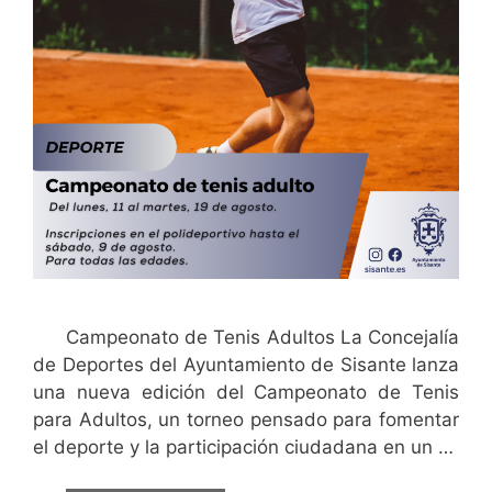
Campeonato de Tenis Adultos La Concejalía
de Deportes del Ayuntamiento de Sisante lanza
una nueva edición del Campeonato de Tenis
para Adultos, un torneo pensado para fomentar
el deporte y la participación ciudadana en un …