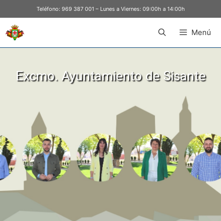
Teléfono:
969 387 001
– Lunes a Viernes: 09:00h a 14:00h
Menú
Excmo. Ayuntamiento de Sisante