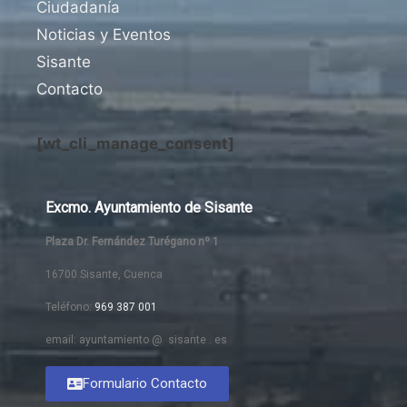
Ciudadanía
Noticias y Eventos
Sisante
Contacto
[wt_cli_manage_consent]
Excmo. Ayuntamiento de Sisante
Plaza Dr. Fernández Turégano nº 1
16700 Sisante, Cuenca
Teléfono:
969 387 001
email: ayuntamiento @ sisante . es
Formulario Contacto