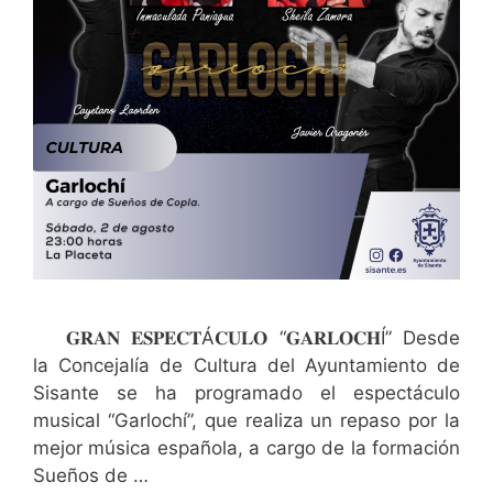
𝐆𝐑𝐀𝐍 𝐄𝐒𝐏𝐄𝐂𝐓Á𝐂𝐔𝐋𝐎 “𝐆𝐀𝐑𝐋𝐎𝐂𝐇Í” Desde
la Concejalía de Cultura del Ayuntamiento de
Sisante se ha programado el espectáculo
musical “Garlochí”, que realiza un repaso por la
mejor música española, a cargo de la formación
Sueños de …