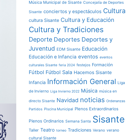
Música Municipal de Sisante
Concejalía de Deportes
Cultura
conciertos y espectáculos
Sisante
Cultura y Educación
cultura Sisante
Cultura y Tradiciones
Deporte
Deportes y
Deportes
Juventud
Educación
EDM Sisante
eventos
Educación e Infancia
eventos
Formación
culturales Sisante
festejos
feria 2024
Fútbol
Fútbol Sala
Hacemos Sisante
Información General
Infancia
Liga
Música
de Invierno
música en
Liga Invierno 2022
noticias
Navidad
directo Sisante
Ordenanzas
Plenos Extraordinarios
Partidos
Piscina Municipal
Sisante
Plenos Ordinarios
Semana Santa
Teatro
Tradiciones
Taller
verano
Verano
torneo
cultural Sisante