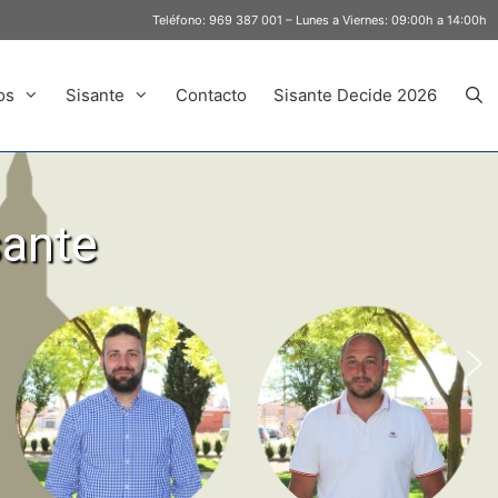
Teléfono:
969 387 001
– Lunes a Viernes: 09:00h a 14:00h
os
Sisante
Contacto
Sisante Decide 2026
sante