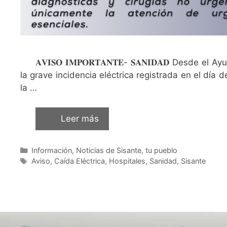
𝐀𝐕𝐈𝐒𝐎 𝐈𝐌𝐏𝐎𝐑𝐓𝐀𝐍𝐓𝐄- 𝐒𝐀𝐍𝐈𝐃𝐀𝐃 De
la grave incidencia eléctrica registrada en el día 
la …
Leer más
Información
,
Noticias de Sisante, tu pueblo
Aviso
,
Caída Eléctrica
,
Hospitales
,
Sanidad
,
Sisante