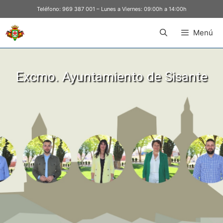
Teléfono:
969 387 001
– Lunes a Viernes: 09:00h a 14:00h
Menú
Excmo. Ayuntamiento de Sisante