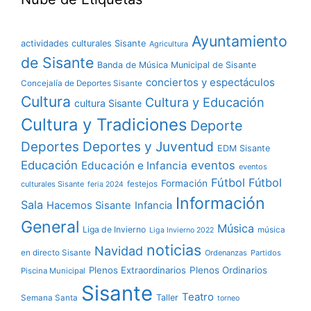
Ayuntamiento
actividades culturales Sisante
Agricultura
de Sisante
Banda de Música Municipal de Sisante
conciertos y espectáculos
Concejalía de Deportes Sisante
Cultura
Cultura y Educación
cultura Sisante
Cultura y Tradiciones
Deporte
Deportes y Juventud
Deportes
EDM Sisante
Educación
eventos
Educación e Infancia
eventos
Fútbol
Fútbol
Formación
culturales Sisante
festejos
feria 2024
Información
Sala
Hacemos Sisante
Infancia
General
Música
Liga de Invierno
música
Liga Invierno 2022
noticias
Navidad
en directo Sisante
Ordenanzas
Partidos
Plenos Extraordinarios
Plenos Ordinarios
Piscina Municipal
Sisante
Teatro
Taller
Semana Santa
torneo