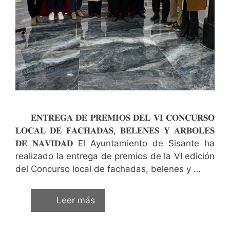
𝐄𝐍𝐓𝐑𝐄𝐆𝐀 𝐃𝐄 𝐏𝐑𝐄𝐌𝐈𝐎𝐒 𝐃𝐄𝐋 𝐕𝐈 𝐂𝐎𝐍𝐂𝐔𝐑𝐒𝐎
𝐋𝐎𝐂𝐀𝐋 𝐃𝐄 𝐅𝐀𝐂𝐇𝐀𝐃𝐀𝐒, 𝐁𝐄𝐋𝐄𝐍𝐄𝐒 𝐘 𝐀𝐑𝐁𝐎𝐋𝐄𝐒
𝐃𝐄 𝐍𝐀𝐕𝐈𝐃𝐀𝐃 El Ayuntamiento de Sisante ha
realizado la entrega de premios de la VI edición
del Concurso local de fachadas, belenes y …
Leer más