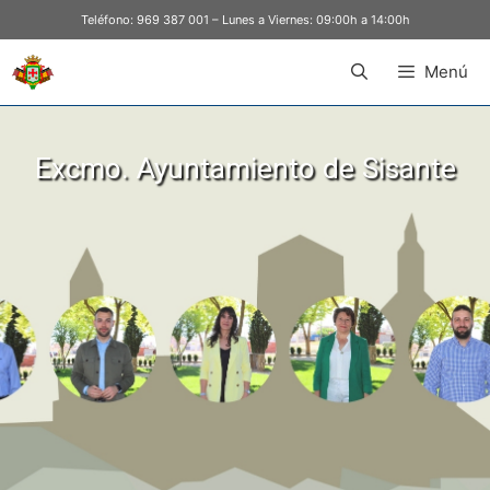
Teléfono:
969 387 001
– Lunes a Viernes: 09:00h a 14:00h
Menú
Excmo. Ayuntamiento de Sisante