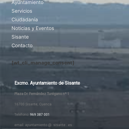
Ayuntamiento
Servicios
Ciudadanía
Noticias y Eventos
Sisante
Contacto
[wt_cli_manage_consent]
Excmo. Ayuntamiento de Sisante
Plaza Dr. Fernández Turégano nº 1
16700 Sisante, Cuenca
Teléfono:
969 387 001
email: ayuntamiento @ sisante . es