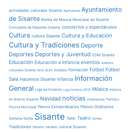
Ayuntamiento
actividades culturales Sisante
Agricultura
de Sisante
Banda de Música Municipal de Sisante
conciertos y espectáculos
Concejalía de Deportes Sisante
Cultura
Cultura y Educación
cultura Sisante
Cultura y Tradiciones
Deporte
Deportes y Juventud
Deportes
EDM Sisante
Educación
eventos
Educación e Infancia
eventos
Fútbol
Fútbol
Formación
culturales Sisante
festejos
feria 2024
Información
Sala
Hacemos Sisante
Infancia
General
Música
Liga de Invierno
música
Liga Invierno 2022
noticias
Navidad
en directo Sisante
Ordenanzas
Partidos
Plenos Extraordinarios
Plenos Ordinarios
Piscina Municipal
Sisante
Teatro
Taller
Semana Santa
torneo
Tradiciones
verano cultural Sisante
Verano