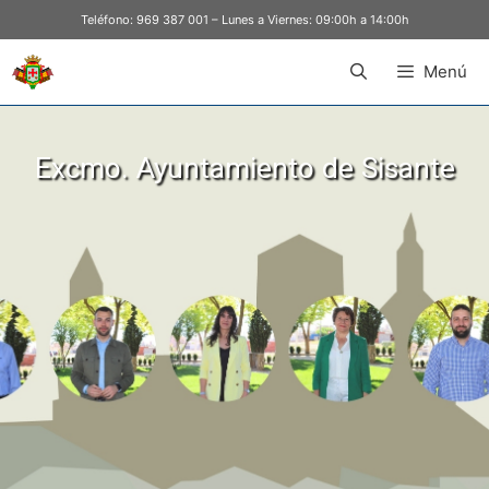
Teléfono:
969 387 001
– Lunes a Viernes: 09:00h a 14:00h
Menú
Excmo. Ayuntamiento de Sisante