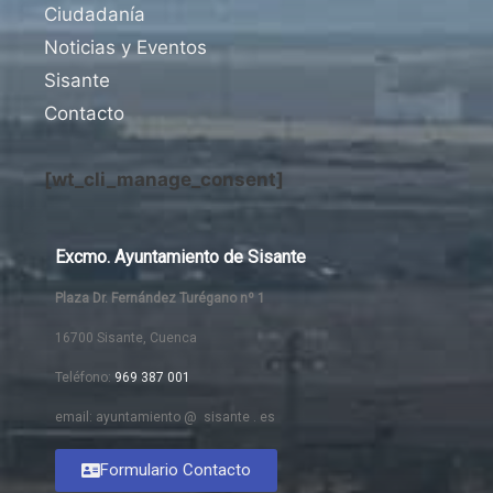
Ciudadanía
Noticias y Eventos
Sisante
Contacto
[wt_cli_manage_consent]
Excmo. Ayuntamiento de Sisante
Plaza Dr. Fernández Turégano nº 1
16700 Sisante, Cuenca
Teléfono:
969 387 001
email: ayuntamiento @ sisante . es
Formulario Contacto