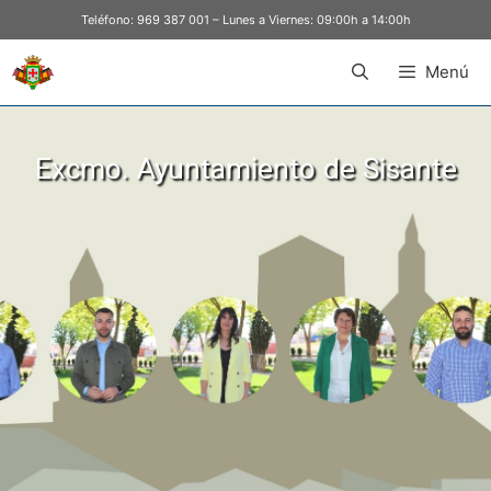
Teléfono:
969 387 001
– Lunes a Viernes: 09:00h a 14:00h
Menú
Excmo. Ayuntamiento de Sisante