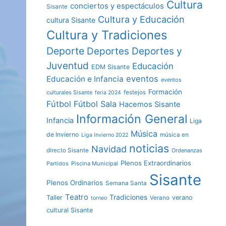
Cultura
conciertos y espectáculos
Sisante
Cultura y Educación
cultura Sisante
Cultura y Tradiciones
Deporte
Deportes y
Deportes
Juventud
Educación
EDM Sisante
eventos
Educación e Infancia
eventos
Formación
culturales Sisante
festejos
feria 2024
Fútbol
Fútbol Sala
Hacemos Sisante
Información General
Infancia
Liga
Música
de Invierno
música en
Liga Invierno 2022
noticias
Navidad
directo Sisante
Ordenanzas
Plenos Extraordinarios
Partidos
Piscina Municipal
Sisante
Plenos Ordinarios
Semana Santa
Teatro
Tradiciones
Taller
verano
Verano
torneo
cultural Sisante