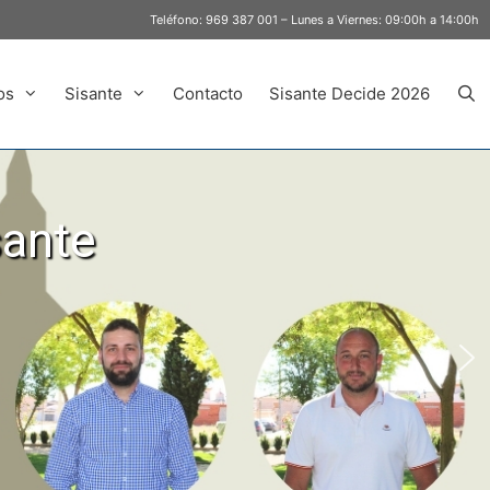
Teléfono:
969 387 001
– Lunes a Viernes: 09:00h a 14:00h
os
Sisante
Contacto
Sisante Decide 2026
sante