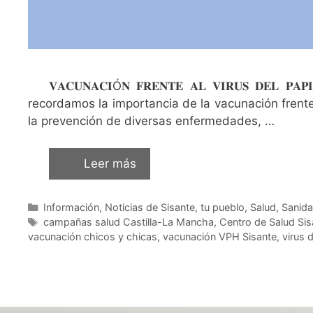
𝐕𝐀𝐂𝐔𝐍𝐀𝐂𝐈Ó𝐍 𝐅𝐑𝐄𝐍𝐓𝐄 𝐀𝐋 𝐕𝐈𝐑𝐔𝐒 𝐃𝐄
recordamos la importancia de la vacunación frent
la prevención de diversas enfermedades, …
Leer más
Información
,
Noticias de Sisante, tu pueblo
,
Salud
,
Sanid
campañas salud Castilla-La Mancha
,
Centro de Salud Sis
vacunación chicos y chicas
,
vacunación VPH Sisante
,
virus 