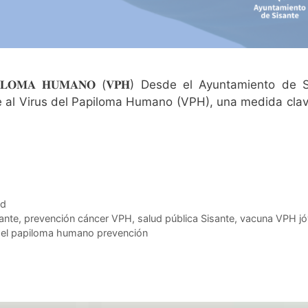
 𝐏𝐀𝐏𝐈𝐋𝐎𝐌𝐀 𝐇𝐔𝐌𝐀𝐍𝐎 (𝐕𝐏𝐇) Desde el Ayuntamiento de
e al Virus del Papiloma Humano (VPH), una medida cla
ad
ante
,
prevención cáncer VPH
,
salud pública Sisante
,
vacuna VPH j
del papiloma humano prevención