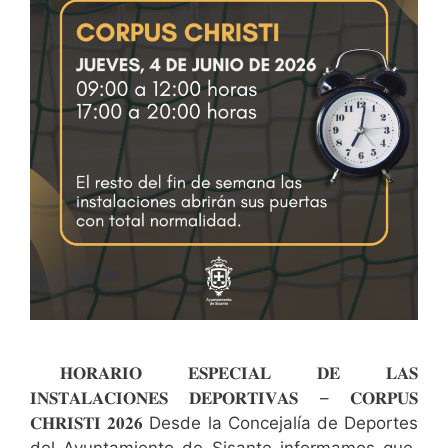
𝐇𝐎𝐑𝐀𝐑𝐈𝐎 𝐄𝐒𝐏𝐄𝐂𝐈𝐀𝐋 𝐃𝐄 𝐋𝐀𝐒
𝐈𝐍𝐒𝐓𝐀𝐋𝐀𝐂𝐈𝐎𝐍𝐄𝐒 𝐃𝐄𝐏𝐎𝐑𝐓𝐈𝐕𝐀𝐒 – 𝐂𝐎𝐑𝐏𝐔𝐒
𝐂𝐇𝐑𝐈𝐒𝐓𝐈 𝟐𝟎𝟐𝟔 Desde la Concejalía de Deportes
del Ayuntamiento de Sisante informamos que,