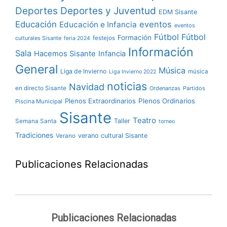
Deportes y Juventud
Deportes
EDM Sisante
Educación
eventos
Educación e Infancia
eventos
Fútbol
Fútbol
Formación
culturales Sisante
festejos
feria 2024
Información
Sala
Hacemos Sisante
Infancia
General
Música
Liga de Invierno
música
Liga Invierno 2022
noticias
Navidad
en directo Sisante
Ordenanzas
Partidos
Plenos Extraordinarios
Plenos Ordinarios
Piscina Municipal
Sisante
Teatro
Taller
Semana Santa
torneo
Tradiciones
verano cultural Sisante
Verano
Publicaciones Relacionadas
Publicaciones Relacionadas