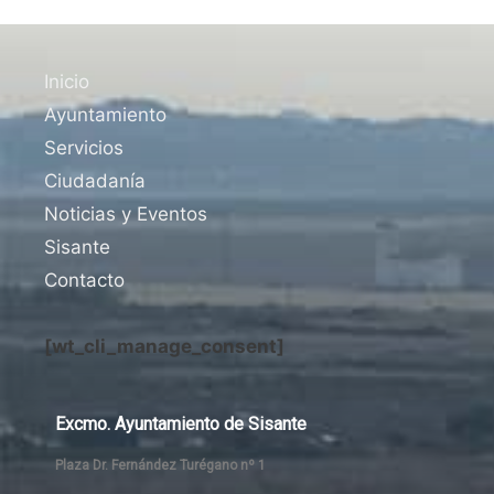
Inicio
Ayuntamiento
Servicios
Ciudadanía
Noticias y Eventos
Sisante
Contacto
[wt_cli_manage_consent]
Excmo. Ayuntamiento de Sisante
Plaza Dr. Fernández Turégano nº 1