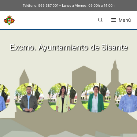
Teléfono:
969 387 001
– Lunes a Viernes: 09:00h a 14:00h
Menú
Excmo. Ayuntamiento de Sisante