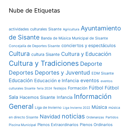
Nube de Etiquetas
Ayuntamiento
actividades culturales Sisante
Agricultura
de Sisante
Banda de Música Municipal de Sisante
conciertos y espectáculos
Concejalía de Deportes Sisante
Cultura
Cultura y Educación
cultura Sisante
Cultura y Tradiciones
Deporte
Deportes y Juventud
Deportes
EDM Sisante
Educación
eventos
Educación e Infancia
eventos
Fútbol
Fútbol
Formación
culturales Sisante
festejos
feria 2024
Información
Sala
Hacemos Sisante
Infancia
General
Música
Liga de Invierno
música
Liga Invierno 2022
noticias
Navidad
en directo Sisante
Ordenanzas
Partidos
Plenos Extraordinarios
Plenos Ordinarios
Piscina Municipal