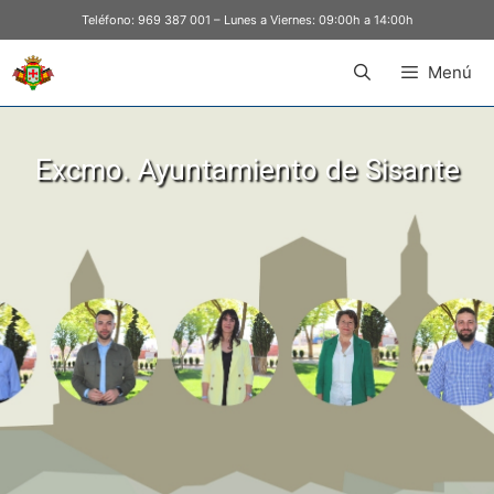
Teléfono:
969 387 001
– Lunes a Viernes: 09:00h a 14:00h
Menú
Excmo. Ayuntamiento de Sisante