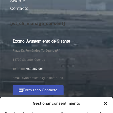
Sisante
Contacto
[wt_cli_manage_consent]
Excmo. Ayuntamiento de Sisante
Plaza Dr. Fernández Turégano nº 1
16700 Sisante, Cuenca
Teléfono:
969 387 001
email: ayuntamiento @ sisante . es
Formulario Contacto
Gestionar consentimiento