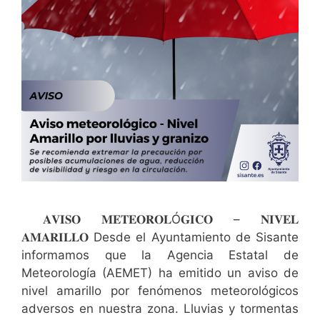
𝐀𝐕𝐈𝐒𝐎 𝐌𝐄𝐓𝐄𝐎𝐑𝐎𝐋Ó𝐆𝐈𝐂𝐎 – 𝐍𝐈𝐕𝐄𝐋
𝐀𝐌𝐀𝐑𝐈𝐋𝐋𝐎 Desde el Ayuntamiento de Sisante
informamos que la Agencia Estatal de
Meteorología (AEMET) ha emitido un aviso de
nivel amarillo por fenómenos meteorológicos
adversos en nuestra zona. Lluvias y tormentas