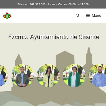
Teléfono:
969 387 001
– Lunes a Viernes: 09:00h a 14:00h
Menú
Excmo. Ayuntamiento de Sisante