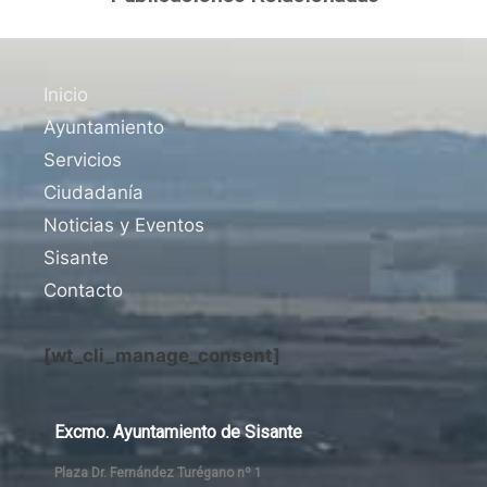
Inicio
Ayuntamiento
Servicios
Ciudadanía
Noticias y Eventos
Sisante
Contacto
[wt_cli_manage_consent]
Excmo. Ayuntamiento de Sisante
Plaza Dr. Fernández Turégano nº 1