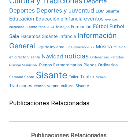
Cultura y Tradiciones
Deporte
Deportes y Juventud
Deportes
EDM Sisante
Educación
eventos
Educación e Infancia
eventos
Fútbol
Fútbol
Formación
culturales Sisante
festejos
feria 2024
Información
Sala
Hacemos Sisante
Infancia
General
Música
Liga de Invierno
música
Liga Invierno 2022
noticias
Navidad
en directo Sisante
Ordenanzas
Partidos
Plenos Extraordinarios
Plenos Ordinarios
Piscina Municipal
Sisante
Teatro
Taller
Semana Santa
torneo
Tradiciones
verano cultural Sisante
Verano
Publicaciones Relacionadas
Publicaciones Relacionadas