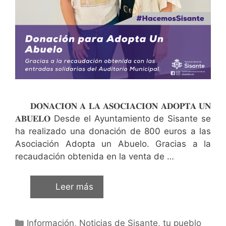
𝐃𝐎𝐍𝐀𝐂𝐈𝐎́𝐍 𝐀 𝐋𝐀 𝐀𝐒𝐎𝐂𝐈𝐀𝐂𝐈𝐎́𝐍 𝐀𝐃𝐎𝐏𝐓𝐀 𝐔𝐍
𝐀𝐁𝐔𝐄𝐋𝐎 Desde el Ayuntamiento de Sisante se
ha realizado una donación de 800 euros a las
Asociación Adopta un Abuelo. Gracias a la
recaudación obtenida en la venta de …
Leer más
Información
,
Noticias de Sisante, tu pueblo