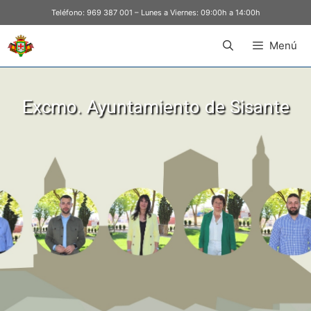
Teléfono:
969 387 001
– Lunes a Viernes: 09:00h a 14:00h
Menú
Excmo. Ayuntamiento de Sisante