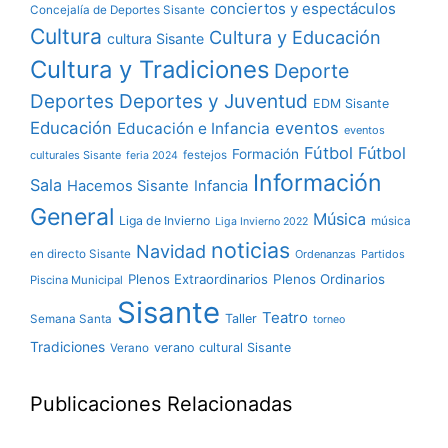
conciertos y espectáculos
Concejalía de Deportes Sisante
Cultura
Cultura y Educación
cultura Sisante
Cultura y Tradiciones
Deporte
Deportes y Juventud
Deportes
EDM Sisante
Educación
eventos
Educación e Infancia
eventos
Fútbol
Fútbol
Formación
culturales Sisante
festejos
feria 2024
Información
Sala
Hacemos Sisante
Infancia
General
Música
Liga de Invierno
música
Liga Invierno 2022
noticias
Navidad
en directo Sisante
Ordenanzas
Partidos
Plenos Extraordinarios
Plenos Ordinarios
Piscina Municipal
Sisante
Teatro
Taller
Semana Santa
torneo
Tradiciones
verano cultural Sisante
Verano
Publicaciones Relacionadas