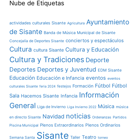
Nube de Etiquetas
Ayuntamiento
actividades culturales Sisante
Agricultura
de Sisante
Banda de Música Municipal de Sisante
conciertos y espectáculos
Concejalía de Deportes Sisante
Cultura
Cultura y Educación
cultura Sisante
Cultura y Tradiciones
Deporte
Deportes y Juventud
Deportes
EDM Sisante
Educación
eventos
Educación e Infancia
eventos
Fútbol
Fútbol
Formación
culturales Sisante
festejos
feria 2024
Información
Sala
Hacemos Sisante
Infancia
General
Música
Liga de Invierno
música
Liga Invierno 2022
noticias
Navidad
en directo Sisante
Ordenanzas
Partidos
Plenos Extraordinarios
Plenos Ordinarios
Piscina Municipal
Sisante
Teatro
Taller
Semana Santa
torneo