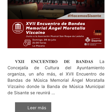
𝐕𝐗𝐈𝐈 𝐄𝐍𝐂𝐔𝐄𝐍𝐓𝐑𝐎 𝐃𝐄 𝐁𝐀𝐍𝐃𝐀𝐒 La
Concejalía de Cultura del Ayuntamiento
organiza, un año más, el XVII Encuentro de
Bandas de Música Memorial Ángel Moratalla
Vizcaíno donde la Banda de Música Municipal
de Sisante se reunirá …
Leer más