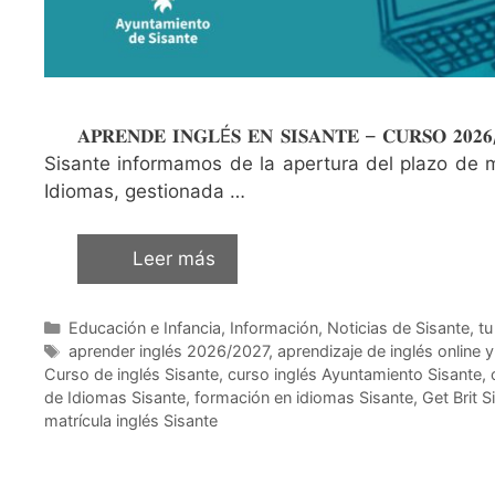
𝐀𝐏𝐑𝐄𝐍𝐃𝐄 𝐈𝐍𝐆𝐋É𝐒 𝐄𝐍 𝐒𝐈𝐒𝐀𝐍𝐓𝐄 – 𝐂𝐔𝐑
Sisante informamos de la apertura del plazo de m
Idiomas, gestionada …
Leer más
Educación e Infancia
,
Información
,
Noticias de Sisante, t
aprender inglés 2026/2027
,
aprendizaje de inglés online y
Curso de inglés Sisante
,
curso inglés Ayuntamiento Sisante
,
de Idiomas Sisante
,
formación en idiomas Sisante
,
Get Brit S
matrícula inglés Sisante