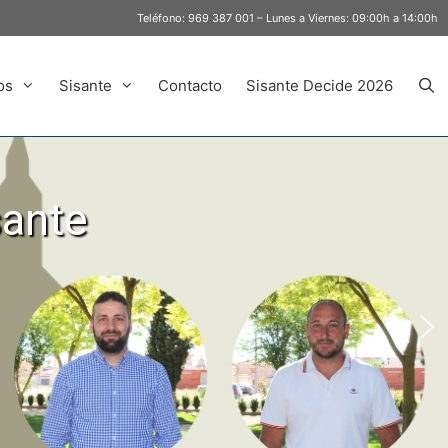
Teléfono:
969 387 001
– Lunes a Viernes: 09:00h a 14:00h
os
Sisante
Contacto
Sisante Decide 2026
sante