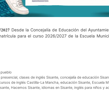
𝐒𝐎 𝟐𝟎𝟐𝟔/𝟐𝟎𝟐𝟕 Desde la Concejalía de Educación del Ayuntam
atrícula para el curso 2026/2027 de la Escuela Munic
u pueblo
 presencial
,
clases de inglés Sisante
,
concejalía de educación Sisan
cursos de inglés Castilla-La Mancha
,
educación Sisante
,
Escuela Mu
isante
,
Hacemos Sisante
,
idiomas en Sisante
,
inglés para niños y a