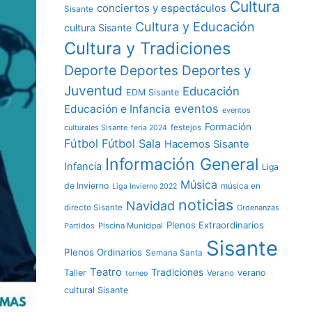
Cultura
conciertos y espectáculos
Sisante
Cultura y Educación
cultura Sisante
Cultura y Tradiciones
Deporte
Deportes y
Deportes
Juventud
Educación
EDM Sisante
eventos
Educación e Infancia
eventos
Formación
culturales Sisante
festejos
feria 2024
Fútbol
Fútbol Sala
Hacemos Sisante
Información General
Infancia
Liga
Música
de Invierno
música en
Liga Invierno 2022
noticias
Navidad
directo Sisante
Ordenanzas
Plenos Extraordinarios
Partidos
Piscina Municipal
Sisante
Plenos Ordinarios
Semana Santa
Teatro
Tradiciones
Taller
verano
Verano
torneo
cultural Sisante