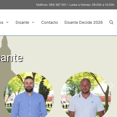
Teléfono:
969 387 001
– Lunes a Viernes: 09:00h a 14:00h
os
Sisante
Contacto
Sisante Decide 2026
sante