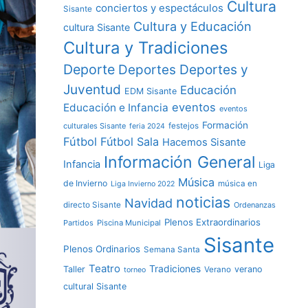
Cultura
conciertos y espectáculos
Sisante
Cultura y Educación
cultura Sisante
Cultura y Tradiciones
Deporte
Deportes y
Deportes
Juventud
Educación
EDM Sisante
eventos
Educación e Infancia
eventos
Formación
culturales Sisante
festejos
feria 2024
Fútbol
Fútbol Sala
Hacemos Sisante
Información General
Infancia
Liga
Música
de Invierno
música en
Liga Invierno 2022
noticias
Navidad
directo Sisante
Ordenanzas
Plenos Extraordinarios
Partidos
Piscina Municipal
Sisante
Plenos Ordinarios
Semana Santa
Teatro
Tradiciones
Taller
verano
Verano
torneo
cultural Sisante