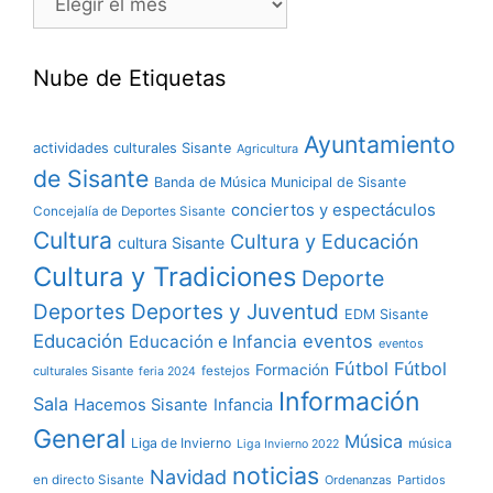
Nube de Etiquetas
Ayuntamiento
actividades culturales Sisante
Agricultura
de Sisante
Banda de Música Municipal de Sisante
conciertos y espectáculos
Concejalía de Deportes Sisante
Cultura
Cultura y Educación
cultura Sisante
Cultura y Tradiciones
Deporte
Deportes y Juventud
Deportes
EDM Sisante
Educación
eventos
Educación e Infancia
eventos
Fútbol
Fútbol
Formación
culturales Sisante
festejos
feria 2024
Información
Sala
Hacemos Sisante
Infancia
General
Música
Liga de Invierno
música
Liga Invierno 2022
noticias
Navidad
en directo Sisante
Ordenanzas
Partidos