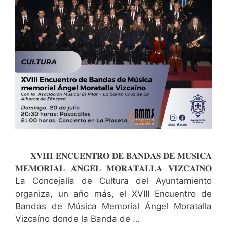
𝐗𝐕𝐈𝐈𝐈 𝐄𝐍𝐂𝐔𝐄𝐍𝐓𝐑𝐎 𝐃𝐄 𝐁𝐀𝐍𝐃𝐀𝐒 𝐃𝐄 𝐌𝐔́𝐒𝐈𝐂𝐀
𝐌𝐄𝐌𝐎𝐑𝐈𝐀𝐋 𝐀́𝐍𝐆𝐄𝐋 𝐌𝐎𝐑𝐀𝐓𝐀𝐋𝐋𝐀 𝐕𝐈𝐙𝐂𝐀𝐈́𝐍𝐎
La Concejalía de Cultura del Ayuntamiento
organiza, un año más, el XVIII Encuentro de
Bandas de Música Memorial Ángel Moratalla
Vizcaíno donde la Banda de …