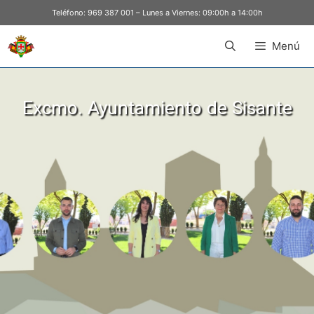
Teléfono:
969 387 001
– Lunes a Viernes: 09:00h a 14:00h
Menú
Excmo. Ayuntamiento de Sisante