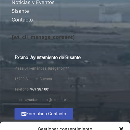
Noticias y Eventos
Sisante
Contacto
[wt_cli_manage_consent]
Excmo. Ayuntamiento de Sisante
Plaza Dr. Fernández Turégano nº 1
16700 Sisante, Cuenca
Teléfono:
969 387 001
email: ayuntamiento @ sisante . es
Formulario Contacto
Gestionar consentimiento