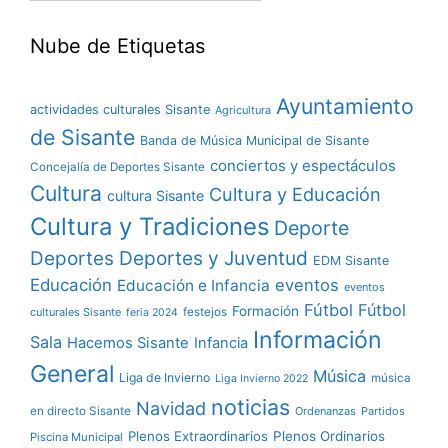
Nube de Etiquetas
Ayuntamiento
actividades culturales Sisante
Agricultura
de Sisante
Banda de Música Municipal de Sisante
conciertos y espectáculos
Concejalía de Deportes Sisante
Cultura
Cultura y Educación
cultura Sisante
Cultura y Tradiciones
Deporte
Deportes y Juventud
Deportes
EDM Sisante
Educación
eventos
Educación e Infancia
eventos
Fútbol
Fútbol
Formación
culturales Sisante
festejos
feria 2024
Información
Sala
Hacemos Sisante
Infancia
General
Música
Liga de Invierno
música
Liga Invierno 2022
noticias
Navidad
en directo Sisante
Ordenanzas
Partidos
Plenos Extraordinarios
Plenos Ordinarios
Piscina Municipal