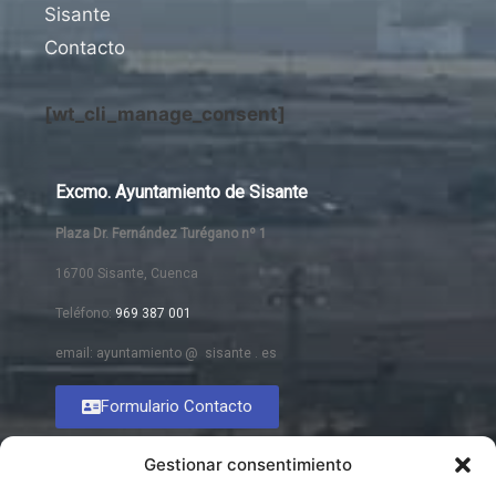
Sisante
Contacto
[wt_cli_manage_consent]
Excmo. Ayuntamiento de Sisante
Plaza Dr. Fernández Turégano nº 1
16700 Sisante, Cuenca
Teléfono:
969 387 001
email: ayuntamiento @ sisante . es
Formulario Contacto
Gestionar consentimiento