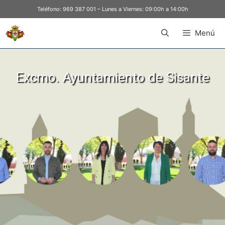
Teléfono:
969 387 001
– Lunes a Viernes: 09:00h a 14:00h
Menú
Excmo. Ayuntamiento de Sisante