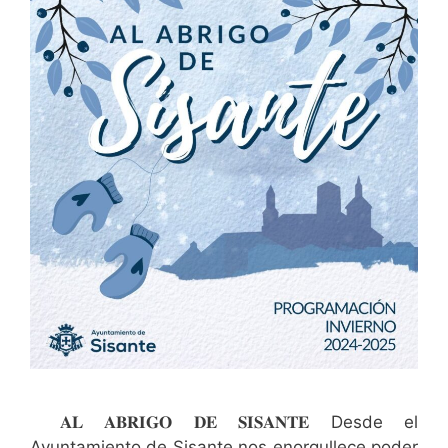
𝐀𝐋 𝐀𝐁𝐑𝐈𝐆𝐎 𝐃𝐄 𝐒𝐈𝐒𝐀𝐍𝐓𝐄 Desde el
Ayuntamiento de Sisante nos enorgullece poder