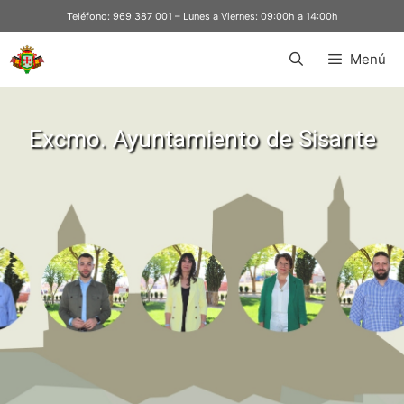
Teléfono:
969 387 001
– Lunes a Viernes: 09:00h a 14:00h
Menú
Excmo. Ayuntamiento de Sisante