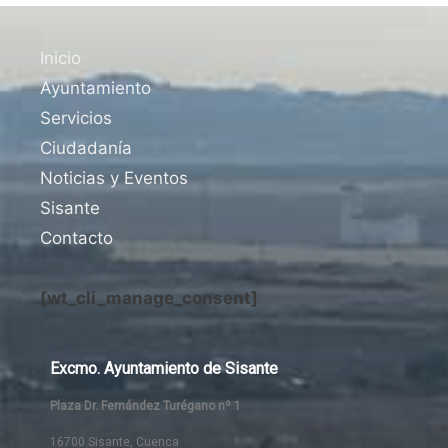
Inicio
Ayuntamiento
Servicios
Ciudadanía
Noticias y Eventos
Sisante
Contacto
[wt_cli_manage_consent]
Excmo. Ayuntamiento de Sisante
Plaza Dr. Fernández Turégano nº 1
16700 Sisante, Cuenca