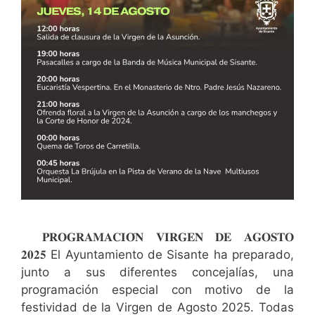
𝐏𝐑𝐎𝐆𝐑𝐀𝐌𝐀𝐂𝐈𝐎́𝐍 𝐕𝐈𝐑𝐆𝐄𝐍 𝐃𝐄 𝐀𝐆𝐎𝐒𝐓𝐎
𝟐𝟎𝟐𝟓 El Ayuntamiento de Sisante ha preparado,
junto a sus diferentes concejalías, una
programación especial con motivo de la
festividad de la Virgen de Agosto 2025. Todas