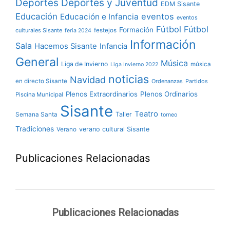
Deportes y Juventud
Deportes
EDM Sisante
Educación
eventos
Educación e Infancia
eventos
Fútbol
Fútbol
Formación
culturales Sisante
festejos
feria 2024
Información
Sala
Hacemos Sisante
Infancia
General
Música
Liga de Invierno
música
Liga Invierno 2022
noticias
Navidad
en directo Sisante
Ordenanzas
Partidos
Plenos Extraordinarios
Plenos Ordinarios
Piscina Municipal
Sisante
Teatro
Taller
Semana Santa
torneo
Tradiciones
verano cultural Sisante
Verano
Publicaciones Relacionadas
Publicaciones Relacionadas