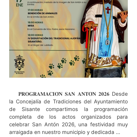
𝐏𝐑𝐎𝐆𝐑𝐀𝐌𝐀𝐂𝐈𝐎́𝐍 𝐒𝐀𝐍 𝐀𝐍𝐓𝐎́𝐍 𝟐𝟎𝟐𝟔 Desde
la Concejalía de Tradiciones del Ayuntamiento
de Sisante compartimos la programación
completa de los actos organizados para
celebrar San Antón 2026, una festividad muy
arraigada en nuestro municipio y dedicada …