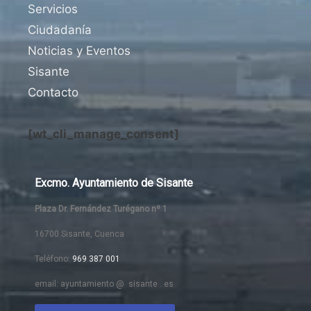
Servicios
Ciudadanía
Noticias y Eventos
Sisante
Contacto
[wt_cli_manage_consent]
Excmo. Ayuntamiento de Sisante
Plaza Dr. Fernández Turégano nº 1
16700 Sisante, Cuenca
Teléfono:
969 387 001
email: ayuntamiento @ sisante . es