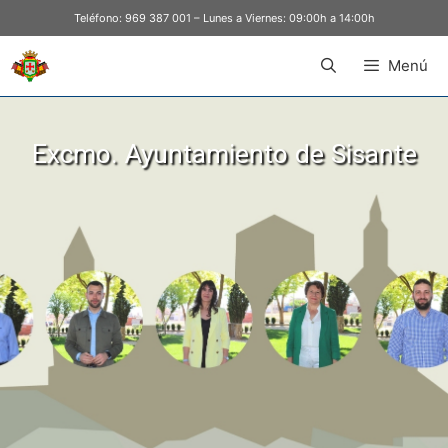
Teléfono:
969 387 001
– Lunes a Viernes: 09:00h a 14:00h
Menú
Excmo. Ayuntamiento de Sisante