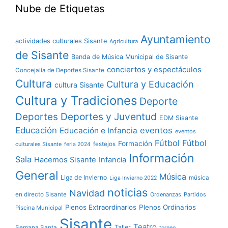
Nube de Etiquetas
Ayuntamiento
actividades culturales Sisante
Agricultura
de Sisante
Banda de Música Municipal de Sisante
conciertos y espectáculos
Concejalía de Deportes Sisante
Cultura
Cultura y Educación
cultura Sisante
Cultura y Tradiciones
Deporte
Deportes y Juventud
Deportes
EDM Sisante
Educación
eventos
Educación e Infancia
eventos
Fútbol
Fútbol
Formación
culturales Sisante
festejos
feria 2024
Información
Sala
Hacemos Sisante
Infancia
General
Música
Liga de Invierno
música
Liga Invierno 2022
noticias
Navidad
en directo Sisante
Ordenanzas
Partidos
Plenos Extraordinarios
Plenos Ordinarios
Piscina Municipal
Sisante
Teatro
Taller
Semana Santa
torneo