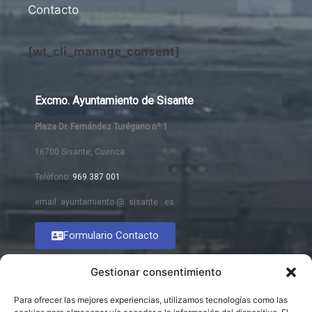
Contacto
[wt_cli_manage_consent]
Excmo. Ayuntamiento de Sisante
Plaza Dr. Fernández Turégano nº 1
16700 Sisante, Cuenca
Teléfono:
969 387 001
email: ayuntamiento @ sisante . es
Formulario Contacto
Gestionar consentimiento
Para ofrecer las mejores experiencias, utilizamos tecnologías como las