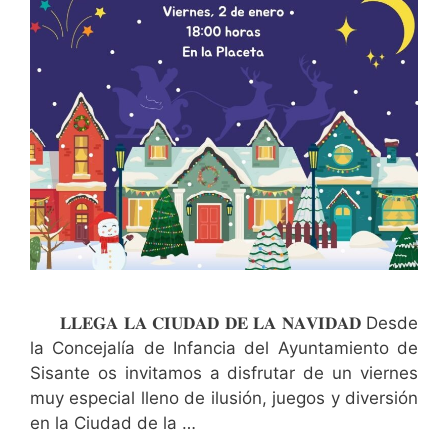
𝐋𝐋𝐄𝐆𝐀 𝐋𝐀 𝐂𝐈𝐔𝐃𝐀𝐃 𝐃𝐄 𝐋𝐀 𝐍𝐀𝐕𝐈𝐃𝐀𝐃 Desde
la Concejalía de Infancia del Ayuntamiento de
Sisante os invitamos a disfrutar de un viernes
muy especial lleno de ilusión, juegos y diversión
en la Ciudad de la …