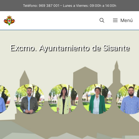
Teléfono:
969 387 001
– Lunes a Viernes: 09:00h a 14:00h
Menú
Excmo. Ayuntamiento de Sisante