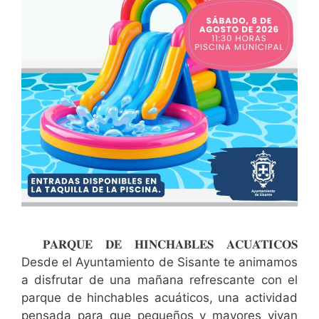
𝐏𝐀𝐑𝐐𝐔𝐄 𝐃𝐄 𝐇𝐈𝐍𝐂𝐇𝐀𝐁𝐋𝐄𝐒 𝐀𝐂𝐔𝐀́𝐓𝐈𝐂𝐎𝐒
Desde el Ayuntamiento de Sisante te animamos
a disfrutar de una mañana refrescante con el
parque de hinchables acuáticos, una actividad
pensada para que pequeños y mayores vivan