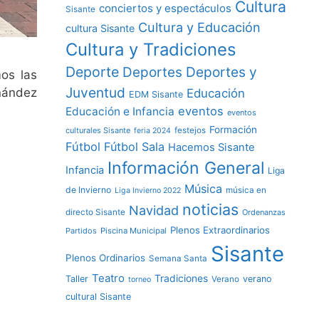
Cultura
conciertos y espectáculos
Sisante
Cultura y Educación
cultura Sisante
Cultura y Tradiciones
Deporte
Deportes y
Deportes
timos las
Juventud
nández
Educación
EDM Sisante
eventos
Educación e Infancia
eventos
Formación
culturales Sisante
festejos
feria 2024
Fútbol
Fútbol Sala
Hacemos Sisante
Información General
Infancia
Liga
Música
de Invierno
música en
Liga Invierno 2022
noticias
Navidad
directo Sisante
Ordenanzas
Plenos Extraordinarios
Partidos
Piscina Municipal
Sisante
Plenos Ordinarios
Semana Santa
Teatro
Tradiciones
Taller
verano
Verano
torneo
cultural Sisante