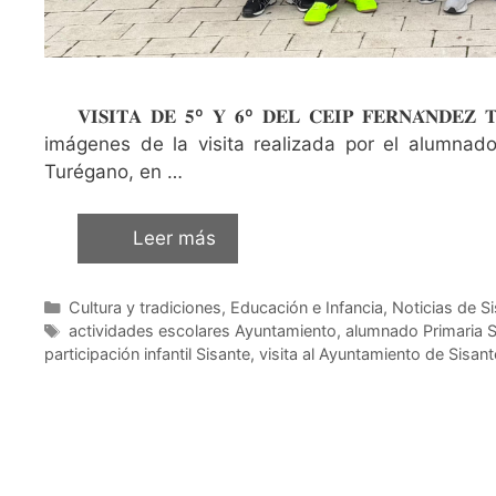
𝐕𝐈𝐒𝐈𝐓𝐀 𝐃𝐄 𝟓º 𝐘 𝟔º 𝐃𝐄𝐋 𝐂𝐄𝐈𝐏 𝐅𝐄𝐑𝐍𝐀́𝐍𝐃
imágenes de la visita realizada por el alumnad
Turégano, en …
Leer más
Cultura y tradiciones
,
Educación e Infancia
,
Noticias de Si
actividades escolares Ayuntamiento
,
alumnado Primaria S
participación infantil Sisante
,
visita al Ayuntamiento de Sisant