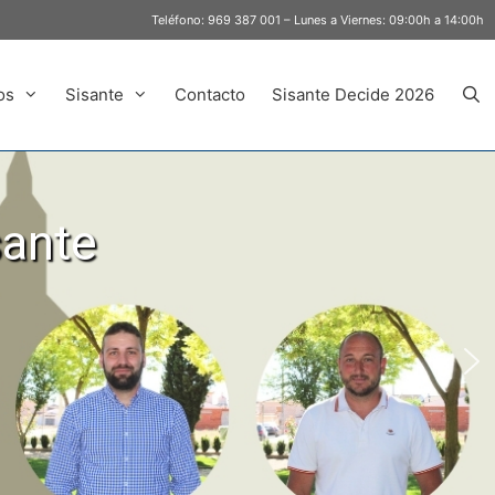
Teléfono:
969 387 001
– Lunes a Viernes: 09:00h a 14:00h
os
Sisante
Contacto
Sisante Decide 2026
sante