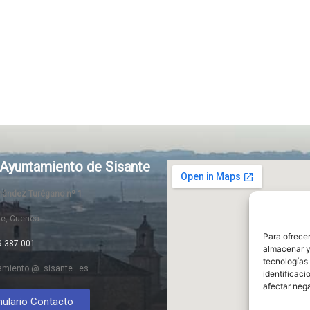
Ayuntamiento de Sisante
rnández Turégano nº 1
te, Cuenca
Para ofrecer
9 387 001
almacenar y/
tecnologías
amiento @ sisante . es
identificaci
afectar nega
ulario Contacto