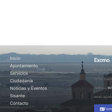
Inicio
Excmo. 
Ayuntamiento
Plaza Dr. Fe
Servicios
16700 Sisan
Ciudadanía
Noticias y Eventos
Teléfono:
96
Sisante
email: ayunt
Contacto
Form