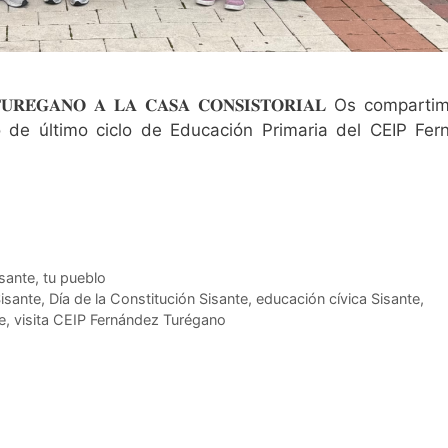
𝐙 𝐓𝐔𝐑𝐄́𝐆𝐀𝐍𝐎 𝐀 𝐋𝐀 𝐂𝐀𝐒𝐀 𝐂𝐎𝐍𝐒𝐈𝐒𝐓𝐎𝐑𝐈𝐀𝐋 Os compar
o de último ciclo de Educación Primaria del CEIP Fer
sante, tu pueblo
isante
,
Día de la Constitución Sisante
,
educación cívica Sisante
,
e
,
visita CEIP Fernández Turégano