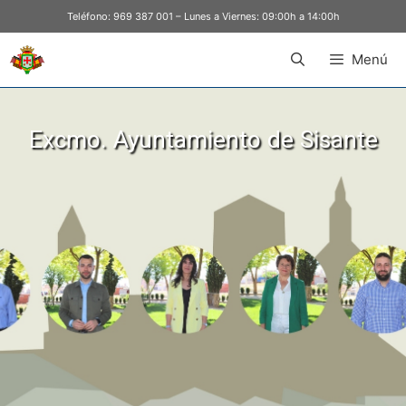
Teléfono:
969 387 001
– Lunes a Viernes: 09:00h a 14:00h
Menú
Excmo. Ayuntamiento de Sisante