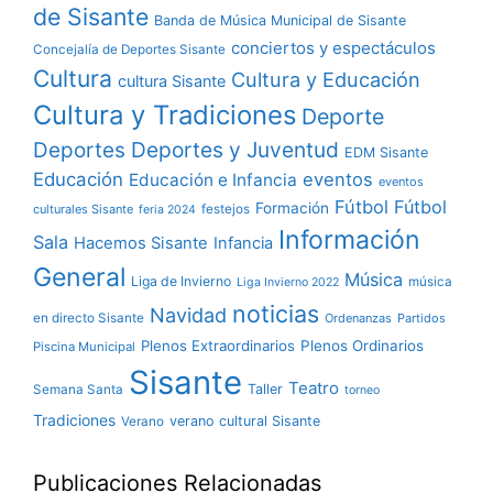
de Sisante
Banda de Música Municipal de Sisante
conciertos y espectáculos
Concejalía de Deportes Sisante
Cultura
Cultura y Educación
cultura Sisante
Cultura y Tradiciones
Deporte
Deportes y Juventud
Deportes
EDM Sisante
Educación
eventos
Educación e Infancia
eventos
Fútbol
Fútbol
Formación
culturales Sisante
festejos
feria 2024
Información
Sala
Hacemos Sisante
Infancia
General
Música
Liga de Invierno
música
Liga Invierno 2022
noticias
Navidad
en directo Sisante
Ordenanzas
Partidos
Plenos Extraordinarios
Plenos Ordinarios
Piscina Municipal
Sisante
Teatro
Taller
Semana Santa
torneo
Tradiciones
verano cultural Sisante
Verano
Publicaciones Relacionadas