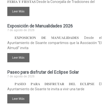
𝐅𝐄𝐑𝐈𝐀 𝐘 𝐅𝐈𝐄𝐒𝐓𝐀𝐒 Desde la Concejalía de Tradiciones del
Leer Más
Exposición de Manualidades 2026
7 de agosto de 2026
𝐄𝐗𝐏𝐎𝐒𝐈𝐂𝐈𝐎́𝐍 𝐃𝐄 𝐌𝐀𝐍𝐔𝐀𝐋𝐈𝐃𝐀𝐃𝐄𝐒 Desde el
Ayuntamiento de Sisante compartimos que la Asociación “El
Almudí” invita
Leer Más
Paseo para disfrutar del Eclipse Solar
7 de agosto de 2026
𝐏𝐀𝐒𝐄𝐎 𝐏𝐀𝐑𝐀 𝐃𝐈𝐒𝐅𝐑𝐔𝐓𝐀𝐑 𝐃𝐄𝐋 𝐄𝐂𝐋𝐈𝐏𝐒𝐄 El
Ayuntamiento de Sisante te invita a vivir una tarde
Leer Más