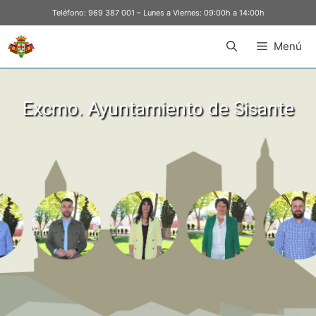
Teléfono:
969 387 001
– Lunes a Viernes: 09:00h a 14:00h
Menú
Excmo. Ayuntamiento de Sisante