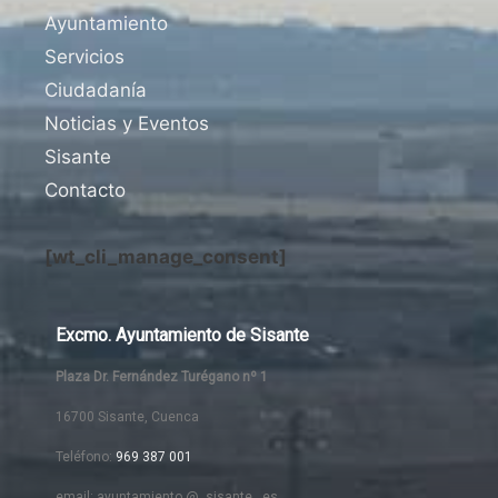
Ayuntamiento
Servicios
Ciudadanía
Noticias y Eventos
Sisante
Contacto
[wt_cli_manage_consent]
Excmo. Ayuntamiento de Sisante
Plaza Dr. Fernández Turégano nº 1
16700 Sisante, Cuenca
Teléfono:
969 387 001
email: ayuntamiento @ sisante . es