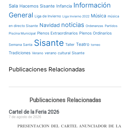
Información
Sala
Hacemos Sisante
Infancia
General
Música
Liga de Invierno
música
Liga Invierno 2022
noticias
Navidad
en directo Sisante
Ordenanzas
Partidos
Plenos Extraordinarios
Plenos Ordinarios
Piscina Municipal
Sisante
Teatro
Taller
Semana Santa
torneo
Tradiciones
verano cultural Sisante
Verano
Publicaciones Relacionadas
Publicaciones Relacionadas
Cartel de la Feria 2026
7 de agosto de 2026
𝐏𝐑𝐄𝐒𝐄𝐍𝐓𝐀𝐂𝐈𝐎́𝐍 𝐃𝐄𝐋 𝐂𝐀𝐑𝐓𝐄𝐋 𝐀𝐍𝐔𝐍𝐂𝐈𝐀𝐃𝐎𝐑 𝐃𝐄 𝐋𝐀