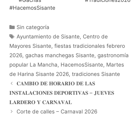
#HacemosSisante
Sin categoría
Ayuntamiento de Sisante
,
Centro de
Mayores Sisante
,
fiestas tradicionales febrero
2026
,
gachas manchegas Sisante
,
gastronomía
popular La Mancha
,
HacemosSisante
,
Martes
de Harina Sisante 2026
,
tradiciones Sisante
𝐂𝐀𝐌𝐁𝐈𝐎 𝐃𝐄 𝐇𝐎𝐑𝐀𝐑𝐈𝐎 𝐃𝐄 𝐋𝐀𝐒
𝐈𝐍𝐒𝐓𝐀𝐋𝐀𝐂𝐈𝐎𝐍𝐄𝐒 𝐃𝐄𝐏𝐎𝐑𝐓𝐈𝐕𝐀𝐒 – 𝐉𝐔𝐄𝐕𝐄𝐒
𝐋𝐀𝐑𝐃𝐄𝐑𝐎 𝐘 𝐂𝐀𝐑𝐍𝐀𝐕𝐀𝐋
Corte de calles – Carnaval 2026