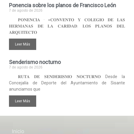
Ponencia sobre los planos de Francisco León
7 de agosto de 2026
𝐏𝐎𝐍𝐄𝐍𝐂𝐈𝐀 · «𝐂𝐎𝐍𝐕𝐄𝐍𝐓𝐎 𝐘 𝐂𝐎𝐋𝐄𝐆𝐈𝐎 𝐃𝐄 𝐋𝐀𝐒
𝐇𝐄𝐑𝐌𝐀𝐍𝐀𝐒 𝐃𝐄 𝐋𝐀 𝐂𝐀𝐑𝐈𝐃𝐀𝐃. 𝐋𝐎𝐒 𝐏𝐋𝐀𝐍𝐎𝐒 𝐃𝐄𝐋
𝐀𝐑𝐐𝐔𝐈𝐓𝐄𝐂𝐓𝐎
Leer Más
Senderismo nocturno
7 de agosto de 2026
𝐑𝐔𝐓𝐀 𝐃𝐄 𝐒𝐄𝐍𝐃𝐄𝐑𝐈𝐒𝐌𝐎 𝐍𝐎𝐂𝐓𝐔𝐑𝐍𝐎 Desde la
Concejalía de Deporte del Ayuntamiento de Sisante
anunciamos que
Leer Más
Inicio