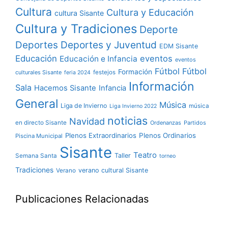
Cultura
Cultura y Educación
cultura Sisante
Cultura y Tradiciones
Deporte
Deportes y Juventud
Deportes
EDM Sisante
Educación
eventos
Educación e Infancia
eventos
Fútbol
Fútbol
Formación
culturales Sisante
festejos
feria 2024
Información
Sala
Hacemos Sisante
Infancia
General
Música
Liga de Invierno
música
Liga Invierno 2022
noticias
Navidad
en directo Sisante
Ordenanzas
Partidos
Plenos Extraordinarios
Plenos Ordinarios
Piscina Municipal
Sisante
Teatro
Taller
Semana Santa
torneo
Tradiciones
verano cultural Sisante
Verano
Publicaciones Relacionadas