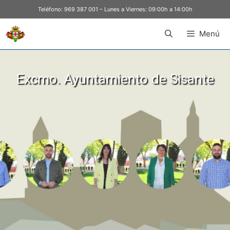
Teléfono:
969 387 001
– Lunes a Viernes: 09:00h a 14:00h
Menú
Excmo. Ayuntamiento de Sisante