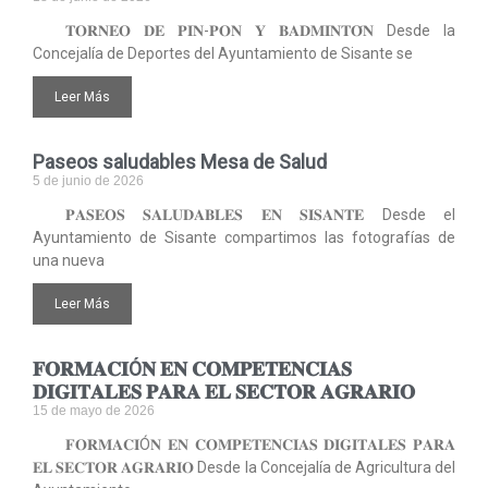
𝐓𝐎𝐑𝐍𝐄𝐎 𝐃𝐄 𝐏𝐈𝐍-𝐏𝐎𝐍 𝐘 𝐁𝐀𝐃𝐌𝐈𝐍𝐓𝐎́𝐍 Desde la
Concejalía de Deportes del Ayuntamiento de Sisante se
Leer Más
Paseos saludables Mesa de Salud
5 de junio de 2026
𝐏𝐀𝐒𝐄𝐎𝐒 𝐒𝐀𝐋𝐔𝐃𝐀𝐁𝐋𝐄𝐒 𝐄𝐍 𝐒𝐈𝐒𝐀𝐍𝐓𝐄 Desde el
Ayuntamiento de Sisante compartimos las fotografías de
una nueva
Leer Más
𝐅𝐎𝐑𝐌𝐀𝐂𝐈Ó𝐍 𝐄𝐍 𝐂𝐎𝐌𝐏𝐄𝐓𝐄𝐍𝐂𝐈𝐀𝐒
𝐃𝐈𝐆𝐈𝐓𝐀𝐋𝐄𝐒 𝐏𝐀𝐑𝐀 𝐄𝐋 𝐒𝐄𝐂𝐓𝐎𝐑 𝐀𝐆𝐑𝐀𝐑𝐈𝐎
15 de mayo de 2026
𝐅𝐎𝐑𝐌𝐀𝐂𝐈Ó𝐍 𝐄𝐍 𝐂𝐎𝐌𝐏𝐄𝐓𝐄𝐍𝐂𝐈𝐀𝐒 𝐃𝐈𝐆𝐈𝐓𝐀𝐋𝐄𝐒 𝐏𝐀𝐑𝐀
𝐄𝐋 𝐒𝐄𝐂𝐓𝐎𝐑 𝐀𝐆𝐑𝐀𝐑𝐈𝐎 Desde la Concejalía de Agricultura del