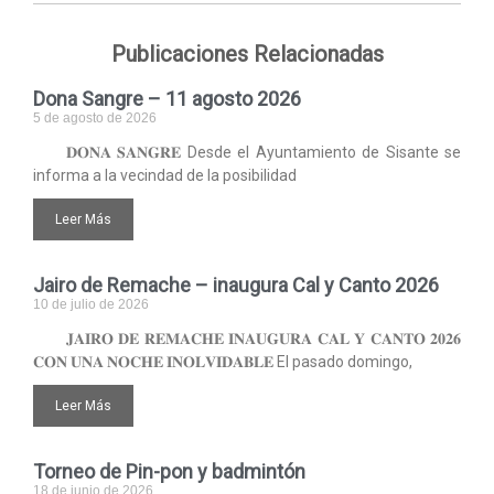
Publicaciones Relacionadas
Dona Sangre – 11 agosto 2026
5 de agosto de 2026
𝐃𝐎𝐍𝐀 𝐒𝐀𝐍𝐆𝐑𝐄 Desde el Ayuntamiento de Sisante se
informa a la vecindad de la posibilidad
Leer Más
Jairo de Remache – inaugura Cal y Canto 2026
10 de julio de 2026
𝐉𝐀𝐈𝐑𝐎 𝐃𝐄 𝐑𝐄𝐌𝐀𝐂𝐇𝐄 𝐈𝐍𝐀𝐔𝐆𝐔𝐑𝐀 𝐂𝐀𝐋 𝐘 𝐂𝐀𝐍𝐓𝐎 𝟐𝟎𝟐𝟔
𝐂𝐎𝐍 𝐔𝐍𝐀 𝐍𝐎𝐂𝐇𝐄 𝐈𝐍𝐎𝐋𝐕𝐈𝐃𝐀𝐁𝐋𝐄 El pasado domingo,
Leer Más
Torneo de Pin-pon y badmintón
18 de junio de 2026