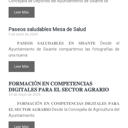
Concejalía de Deportes del Ayuntamiento de Sisante se
Leer Más
Paseos saludables Mesa de Salud
5 de junio de 2026
𝐏𝐀𝐒𝐄𝐎𝐒 𝐒𝐀𝐋𝐔𝐃𝐀𝐁𝐋𝐄𝐒 𝐄𝐍 𝐒𝐈𝐒𝐀𝐍𝐓𝐄 Desde el
Ayuntamiento de Sisante compartimos las fotografías de
una nueva
Leer Más
𝐅𝐎𝐑𝐌𝐀𝐂𝐈Ó𝐍 𝐄𝐍 𝐂𝐎𝐌𝐏𝐄𝐓𝐄𝐍𝐂𝐈𝐀𝐒
𝐃𝐈𝐆𝐈𝐓𝐀𝐋𝐄𝐒 𝐏𝐀𝐑𝐀 𝐄𝐋 𝐒𝐄𝐂𝐓𝐎𝐑 𝐀𝐆𝐑𝐀𝐑𝐈𝐎
15 de mayo de 2026
𝐅𝐎𝐑𝐌𝐀𝐂𝐈Ó𝐍 𝐄𝐍 𝐂𝐎𝐌𝐏𝐄𝐓𝐄𝐍𝐂𝐈𝐀𝐒 𝐃𝐈𝐆𝐈𝐓𝐀𝐋𝐄𝐒 𝐏𝐀𝐑𝐀
𝐄𝐋 𝐒𝐄𝐂𝐓𝐎𝐑 𝐀𝐆𝐑𝐀𝐑𝐈𝐎 Desde la Concejalía de Agricultura del
Ayuntamiento
Leer Más