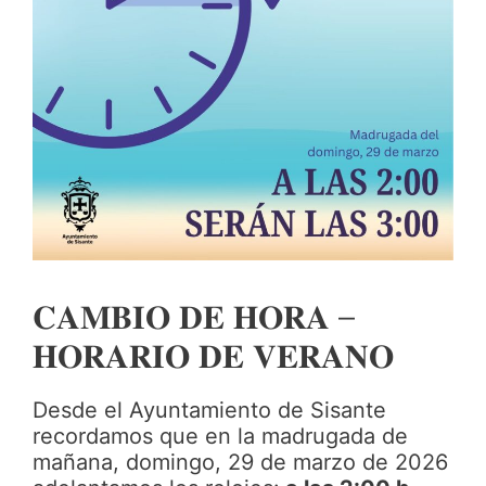
𝐂𝐀𝐌𝐁𝐈𝐎 𝐃𝐄 𝐇𝐎𝐑𝐀 –
𝐇𝐎𝐑𝐀𝐑𝐈𝐎 𝐃𝐄 𝐕𝐄𝐑𝐀𝐍𝐎
Desde el Ayuntamiento de Sisante
recordamos que en la madrugada de
mañana, domingo, 29 de marzo de 2026