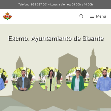
Teléfono:
969 387 001
– Lunes a Viernes: 09:00h a 14:00h
Menú
Excmo. Ayuntamiento de Sisante