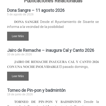
Publicaciones Relacionadas
Dona Sangre – 11 agosto 2026
5 de agosto de 2026
𝐃𝐎𝐍𝐀 𝐒𝐀𝐍𝐆𝐑𝐄 Desde el Ayuntamiento de Sisante se
informa a la vecindad de la posibilidad
Leer Más
Jairo de Remache – inaugura Cal y Canto 2026
10 de julio de 2026
𝐉𝐀𝐈𝐑𝐎 𝐃𝐄 𝐑𝐄𝐌𝐀𝐂𝐇𝐄 𝐈𝐍𝐀𝐔𝐆𝐔𝐑𝐀 𝐂𝐀𝐋 𝐘 𝐂𝐀𝐍𝐓𝐎 𝟐𝟎𝟐𝟔
𝐂𝐎𝐍 𝐔𝐍𝐀 𝐍𝐎𝐂𝐇𝐄 𝐈𝐍𝐎𝐋𝐕𝐈𝐃𝐀𝐁𝐋𝐄 El pasado domingo,
Leer Más
Torneo de Pin-pon y badmintón
18 de junio de 2026
𝐓𝐎𝐑𝐍𝐄𝐎 𝐃𝐄 𝐏𝐈𝐍-𝐏𝐎𝐍 𝐘 𝐁𝐀𝐃𝐌𝐈𝐍𝐓𝐎́𝐍 Desde la