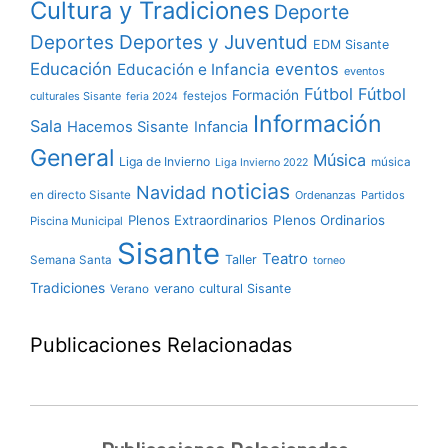
Cultura y Tradiciones
Deporte
Deportes y Juventud
Deportes
EDM Sisante
Educación
eventos
Educación e Infancia
eventos
Fútbol
Fútbol
Formación
culturales Sisante
festejos
feria 2024
Información
Sala
Hacemos Sisante
Infancia
General
Música
Liga de Invierno
música
Liga Invierno 2022
noticias
Navidad
en directo Sisante
Ordenanzas
Partidos
Plenos Extraordinarios
Plenos Ordinarios
Piscina Municipal
Sisante
Teatro
Taller
Semana Santa
torneo
Tradiciones
verano cultural Sisante
Verano
Publicaciones Relacionadas