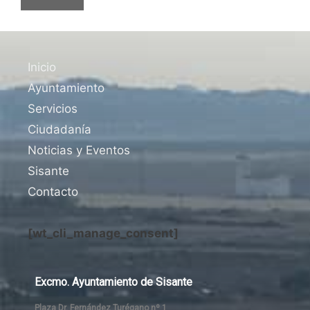
Inicio
Ayuntamiento
Servicios
Ciudadanía
Noticias y Eventos
Sisante
Contacto
[wt_cli_manage_consent]
Excmo. Ayuntamiento de Sisante
Plaza Dr. Fernández Turégano nº 1