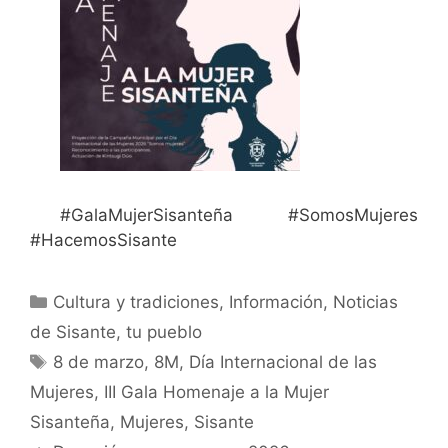
#GalaMujerSisanteña #SomosMujeres
#HacemosSisante
Cultura y tradiciones
,
Información
,
Noticias
de Sisante, tu pueblo
8 de marzo
,
8M
,
Día Internacional de las
Mujeres
,
III Gala Homenaje a la Mujer
Sisanteña
,
Mujeres
,
Sisante