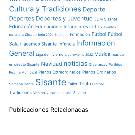
Cultura y Tradiciones
Deporte
Deportes y Juventud
Deportes
EDM Sisante
Educación
eventos
Educación e Infancia
eventos
Fútbol
Fútbol
Formación
culturales Sisante
festejos
feria 2024
Información
Sala
Hacemos Sisante
Infancia
General
Música
Liga de Invierno
música
Liga Invierno 2022
noticias
Navidad
en directo Sisante
Ordenanzas
Partidos
Plenos Extraordinarios
Plenos Ordinarios
Piscina Municipal
Sisante
Teatro
Taller
Semana Santa
torneo
Tradiciones
verano cultural Sisante
Verano
Publicaciones Relacionadas