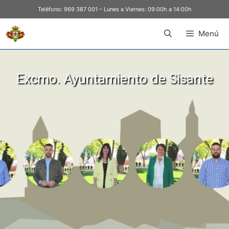
Teléfono:
969 387 001
– Lunes a Viernes: 09:00h a 14:00h
Menú
Excmo. Ayuntamiento de Sisante