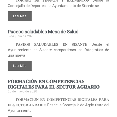
𝐓𝐎𝐑𝐍𝐄𝐎 𝐃𝐄 𝐏𝐈𝐍-𝐏𝐎𝐍 𝐘 𝐁𝐀𝐃𝐌𝐈𝐍𝐓𝐎́𝐍 Desde la
Concejalía de Deportes del Ayuntamiento de Sisante se
Leer Más
Paseos saludables Mesa de Salud
5 de junio de 2026
𝐏𝐀𝐒𝐄𝐎𝐒 𝐒𝐀𝐋𝐔𝐃𝐀𝐁𝐋𝐄𝐒 𝐄𝐍 𝐒𝐈𝐒𝐀𝐍𝐓𝐄 Desde el
Ayuntamiento de Sisante compartimos las fotografías de
una nueva
Leer Más
𝐅𝐎𝐑𝐌𝐀𝐂𝐈Ó𝐍 𝐄𝐍 𝐂𝐎𝐌𝐏𝐄𝐓𝐄𝐍𝐂𝐈𝐀𝐒
𝐃𝐈𝐆𝐈𝐓𝐀𝐋𝐄𝐒 𝐏𝐀𝐑𝐀 𝐄𝐋 𝐒𝐄𝐂𝐓𝐎𝐑 𝐀𝐆𝐑𝐀𝐑𝐈𝐎
15 de mayo de 2026
𝐅𝐎𝐑𝐌𝐀𝐂𝐈Ó𝐍 𝐄𝐍 𝐂𝐎𝐌𝐏𝐄𝐓𝐄𝐍𝐂𝐈𝐀𝐒 𝐃𝐈𝐆𝐈𝐓𝐀𝐋𝐄𝐒 𝐏𝐀𝐑𝐀
𝐄𝐋 𝐒𝐄𝐂𝐓𝐎𝐑 𝐀𝐆𝐑𝐀𝐑𝐈𝐎 Desde la Concejalía de Agricultura del
Ayuntamiento