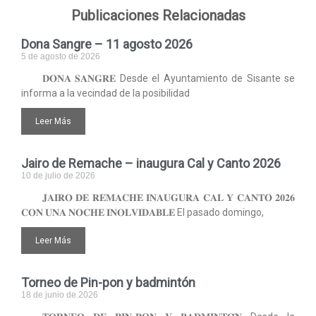
Publicaciones Relacionadas
Dona Sangre – 11 agosto 2026
5 de agosto de 2026
𝐃𝐎𝐍𝐀 𝐒𝐀𝐍𝐆𝐑𝐄 Desde el Ayuntamiento de Sisante se
informa a la vecindad de la posibilidad
Leer Más
Jairo de Remache – inaugura Cal y Canto 2026
10 de julio de 2026
𝐉𝐀𝐈𝐑𝐎 𝐃𝐄 𝐑𝐄𝐌𝐀𝐂𝐇𝐄 𝐈𝐍𝐀𝐔𝐆𝐔𝐑𝐀 𝐂𝐀𝐋 𝐘 𝐂𝐀𝐍𝐓𝐎 𝟐𝟎𝟐𝟔
𝐂𝐎𝐍 𝐔𝐍𝐀 𝐍𝐎𝐂𝐇𝐄 𝐈𝐍𝐎𝐋𝐕𝐈𝐃𝐀𝐁𝐋𝐄 El pasado domingo,
Leer Más
Torneo de Pin-pon y badmintón
18 de junio de 2026