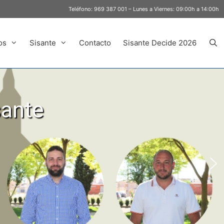
Teléfono:
969 387 001
– Lunes a Viernes: 09:00h a 14:00h
os
Sisante
Contacto
Sisante Decide 2026
sante