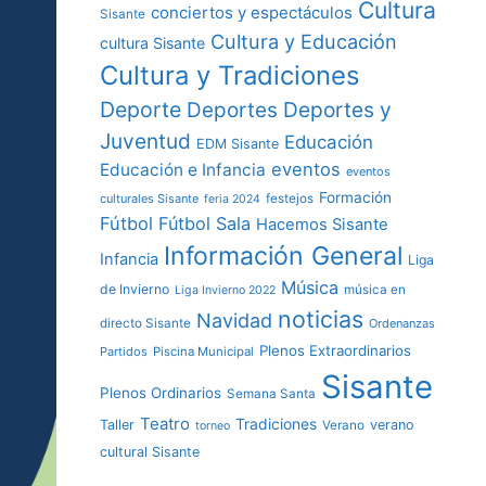
Cultura
conciertos y espectáculos
Sisante
Cultura y Educación
cultura Sisante
Cultura y Tradiciones
Deporte
Deportes y
Deportes
Juventud
Educación
EDM Sisante
eventos
Educación e Infancia
eventos
Formación
culturales Sisante
festejos
feria 2024
Fútbol
Fútbol Sala
Hacemos Sisante
Información General
Infancia
Liga
Música
de Invierno
música en
Liga Invierno 2022
noticias
Navidad
directo Sisante
Ordenanzas
Plenos Extraordinarios
Partidos
Piscina Municipal
Sisante
Plenos Ordinarios
Semana Santa
Teatro
Tradiciones
Taller
verano
Verano
torneo
cultural Sisante