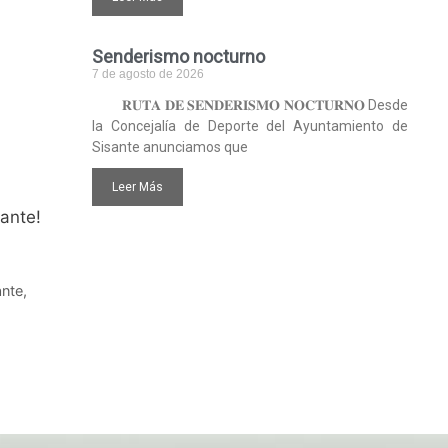
Senderismo nocturno
7 de agosto de 2026
𝐑𝐔𝐓𝐀 𝐃𝐄 𝐒𝐄𝐍𝐃𝐄𝐑𝐈𝐒𝐌𝐎 𝐍𝐎𝐂𝐓𝐔𝐑𝐍𝐎 Desde
la Concejalía de Deporte del Ayuntamiento de
Sisante anunciamos que
Leer Más
sante!
ante
,