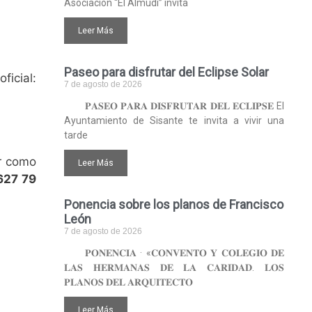
Asociación “El Almudí” invita
Leer Más
Paseo para disfrutar del Eclipse Solar
cial:
7 de agosto de 2026
𝐏𝐀𝐒𝐄𝐎 𝐏𝐀𝐑𝐀 𝐃𝐈𝐒𝐅𝐑𝐔𝐓𝐀𝐑 𝐃𝐄𝐋 𝐄𝐂𝐋𝐈𝐏𝐒𝐄 El
Ayuntamiento de Sisante te invita a vivir una
tarde
ar como
Leer Más
627 79
Ponencia sobre los planos de Francisco
León
7 de agosto de 2026
𝐏𝐎𝐍𝐄𝐍𝐂𝐈𝐀 · «𝐂𝐎𝐍𝐕𝐄𝐍𝐓𝐎 𝐘 𝐂𝐎𝐋𝐄𝐆𝐈𝐎 𝐃𝐄
𝐋𝐀𝐒 𝐇𝐄𝐑𝐌𝐀𝐍𝐀𝐒 𝐃𝐄 𝐋𝐀 𝐂𝐀𝐑𝐈𝐃𝐀𝐃. 𝐋𝐎𝐒
𝐏𝐋𝐀𝐍𝐎𝐒 𝐃𝐄𝐋 𝐀𝐑𝐐𝐔𝐈𝐓𝐄𝐂𝐓𝐎
Leer Más