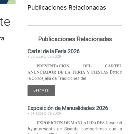
Publicaciones Relacionadas
te
ra
Publicaciones Relacionadas
Cartel de la Feria 2026
7 de agosto de 2026
𝐏𝐑𝐄𝐒𝐄𝐍𝐓𝐀𝐂𝐈𝐎́𝐍 𝐃𝐄𝐋 𝐂𝐀𝐑𝐓𝐄𝐋
𝐀𝐍𝐔𝐍𝐂𝐈𝐀𝐃𝐎𝐑 𝐃𝐄 𝐋𝐀 𝐅𝐄𝐑𝐈𝐀 𝐘 𝐅𝐈𝐄𝐒𝐓𝐀𝐒 Desde
la Concejalía de Tradiciones del
Leer Más
Exposición de Manualidades 2026
7 de agosto de 2026
𝐄𝐗𝐏𝐎𝐒𝐈𝐂𝐈𝐎́𝐍 𝐃𝐄 𝐌𝐀𝐍𝐔𝐀𝐋𝐈𝐃𝐀𝐃𝐄𝐒 Desde el
Ayuntamiento de Sisante compartimos que la