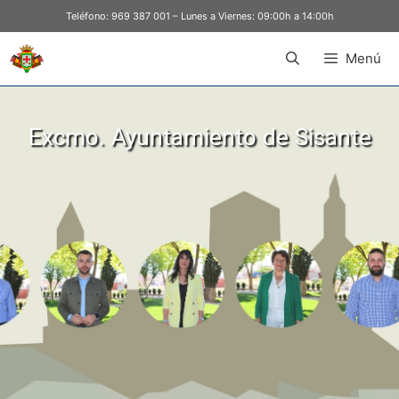
Teléfono:
969 387 001
– Lunes a Viernes: 09:00h a 14:00h
Menú
Excmo. Ayuntamiento de Sisante