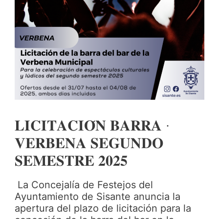
𝐋𝐈𝐂𝐈𝐓𝐀𝐂𝐈𝐎́𝐍 𝐁𝐀𝐑𝐑𝐀 ·
𝐕𝐄𝐑𝐁𝐄𝐍𝐀 𝐒𝐄𝐆𝐔𝐍𝐃𝐎
𝐒𝐄𝐌𝐄𝐒𝐓𝐑𝐄 𝟐𝟎𝟐𝟓
La Concejalía de Festejos del
Ayuntamiento de Sisante anuncia la
apertura del plazo de licitación para la