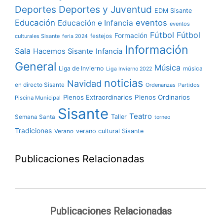
Deportes y Juventud
Deportes
EDM Sisante
Educación
eventos
Educación e Infancia
eventos
Fútbol
Fútbol
Formación
culturales Sisante
festejos
feria 2024
Información
Sala
Hacemos Sisante
Infancia
General
Música
Liga de Invierno
música
Liga Invierno 2022
noticias
Navidad
en directo Sisante
Ordenanzas
Partidos
Plenos Extraordinarios
Plenos Ordinarios
Piscina Municipal
Sisante
Teatro
Taller
Semana Santa
torneo
Tradiciones
verano cultural Sisante
Verano
Publicaciones Relacionadas
Publicaciones Relacionadas