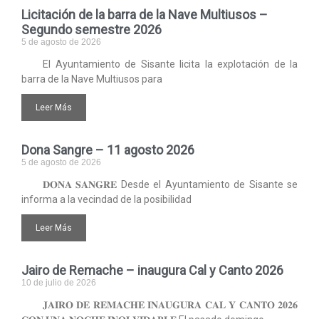
Licitación de la barra de la Nave Multiusos –
Segundo semestre 2026
5 de agosto de 2026
El Ayuntamiento de Sisante licita la explotación de la
barra de la Nave Multiusos para
Leer Más
Dona Sangre – 11 agosto 2026
5 de agosto de 2026
𝐃𝐎𝐍𝐀 𝐒𝐀𝐍𝐆𝐑𝐄 Desde el Ayuntamiento de Sisante se
informa a la vecindad de la posibilidad
Leer Más
Jairo de Remache – inaugura Cal y Canto 2026
10 de julio de 2026
𝐉𝐀𝐈𝐑𝐎 𝐃𝐄 𝐑𝐄𝐌𝐀𝐂𝐇𝐄 𝐈𝐍𝐀𝐔𝐆𝐔𝐑𝐀 𝐂𝐀𝐋 𝐘 𝐂𝐀𝐍𝐓𝐎 𝟐𝟎𝟐𝟔