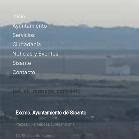
Inicio
Ayuntamiento
Servicios
Ciudadanía
Noticias y Eventos
Sisante
Contacto
[wt_cli_manage_consent]
Excmo. Ayuntamiento de Sisante
Plaza Dr. Fernández Turégano nº 1
16700 Sisante, Cuenca