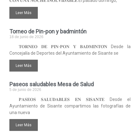
𝐂𝐎𝐍 𝐔𝐍𝐀 𝐍𝐎𝐂𝐇𝐄 𝐈𝐍𝐎𝐋𝐕𝐈𝐃𝐀𝐁𝐋𝐄 El pasado domingo,
Leer Más
Torneo de Pin-pon y badmintón
18 de junio de 2026
𝐓𝐎𝐑𝐍𝐄𝐎 𝐃𝐄 𝐏𝐈𝐍-𝐏𝐎𝐍 𝐘 𝐁𝐀𝐃𝐌𝐈𝐍𝐓𝐎́𝐍 Desde la
Concejalía de Deportes del Ayuntamiento de Sisante se
Leer Más
Paseos saludables Mesa de Salud
5 de junio de 2026
𝐏𝐀𝐒𝐄𝐎𝐒 𝐒𝐀𝐋𝐔𝐃𝐀𝐁𝐋𝐄𝐒 𝐄𝐍 𝐒𝐈𝐒𝐀𝐍𝐓𝐄 Desde el
Ayuntamiento de Sisante compartimos las fotografías de
una nueva
Leer Más