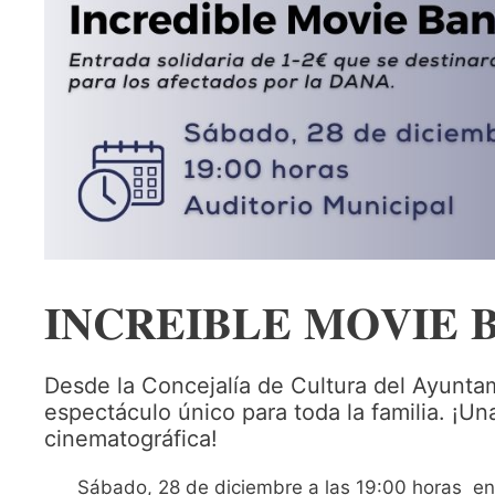
𝐈𝐍𝐂𝐑𝐄𝐈𝐁𝐋𝐄 𝐌𝐎𝐕𝐈𝐄 
Desde la Concejalía de Cultura del Ayuntam
espectáculo único para toda la familia. ¡U
cinematográfica!
Sábado, 28 de diciembre a las 19:00 horas en 