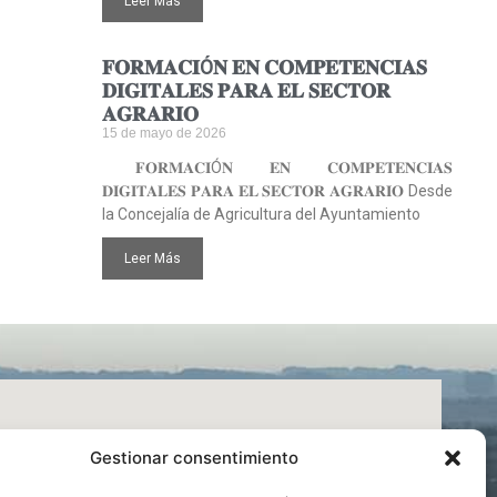
Leer Más
𝐅𝐎𝐑𝐌𝐀𝐂𝐈Ó𝐍 𝐄𝐍 𝐂𝐎𝐌𝐏𝐄𝐓𝐄𝐍𝐂𝐈𝐀𝐒
𝐃𝐈𝐆𝐈𝐓𝐀𝐋𝐄𝐒 𝐏𝐀𝐑𝐀 𝐄𝐋 𝐒𝐄𝐂𝐓𝐎𝐑
𝐀𝐆𝐑𝐀𝐑𝐈𝐎
15 de mayo de 2026
𝐅𝐎𝐑𝐌𝐀𝐂𝐈Ó𝐍 𝐄𝐍 𝐂𝐎𝐌𝐏𝐄𝐓𝐄𝐍𝐂𝐈𝐀𝐒
𝐃𝐈𝐆𝐈𝐓𝐀𝐋𝐄𝐒 𝐏𝐀𝐑𝐀 𝐄𝐋 𝐒𝐄𝐂𝐓𝐎𝐑 𝐀𝐆𝐑𝐀𝐑𝐈𝐎 Desde
la Concejalía de Agricultura del Ayuntamiento
Leer Más
Gestionar consentimiento