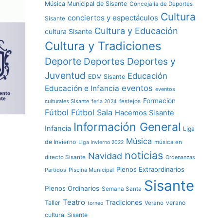
Música Municipal de Sisante
Concejalía de Deportes
Cultura
conciertos y espectáculos
Sisante
Cultura y Educación
cultura Sisante
Cultura y Tradiciones
Deporte
Deportes y
Deportes
Juventud
Educación
EDM Sisante
eventos
Educación e Infancia
eventos
Formación
culturales Sisante
festejos
feria 2024
Fútbol
Fútbol Sala
Hacemos Sisante
Información General
Infancia
Liga
Música
de Invierno
música en
Liga Invierno 2022
noticias
Navidad
directo Sisante
Ordenanzas
Plenos Extraordinarios
Partidos
Piscina Municipal
Sisante
Plenos Ordinarios
Semana Santa
Teatro
Tradiciones
Taller
verano
Verano
torneo
cultural Sisante