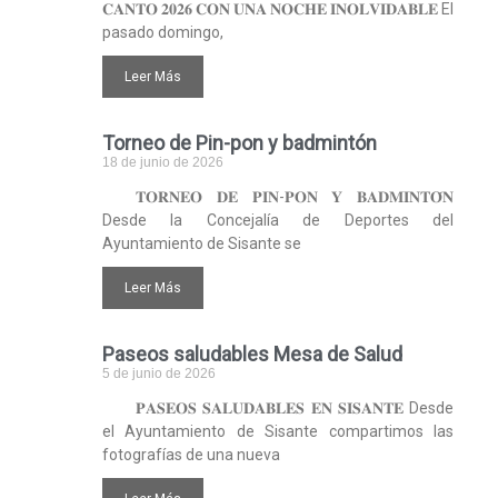
𝐂𝐀𝐍𝐓𝐎 𝟐𝟎𝟐𝟔 𝐂𝐎𝐍 𝐔𝐍𝐀 𝐍𝐎𝐂𝐇𝐄 𝐈𝐍𝐎𝐋𝐕𝐈𝐃𝐀𝐁𝐋𝐄 El
pasado domingo,
Leer Más
Torneo de Pin-pon y badmintón
18 de junio de 2026
𝐓𝐎𝐑𝐍𝐄𝐎 𝐃𝐄 𝐏𝐈𝐍-𝐏𝐎𝐍 𝐘 𝐁𝐀𝐃𝐌𝐈𝐍𝐓𝐎́𝐍
Desde la Concejalía de Deportes del
Ayuntamiento de Sisante se
Leer Más
Paseos saludables Mesa de Salud
5 de junio de 2026
𝐏𝐀𝐒𝐄𝐎𝐒 𝐒𝐀𝐋𝐔𝐃𝐀𝐁𝐋𝐄𝐒 𝐄𝐍 𝐒𝐈𝐒𝐀𝐍𝐓𝐄 Desde
el Ayuntamiento de Sisante compartimos las
fotografías de una nueva