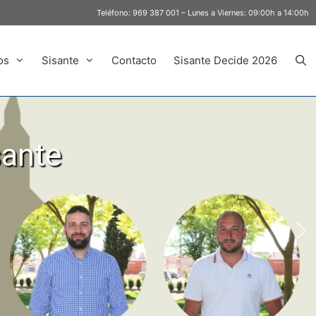
Teléfono:
969 387 001
– Lunes a Viernes: 09:00h a 14:00h
os
Sisante
Contacto
Sisante Decide 2026
sante