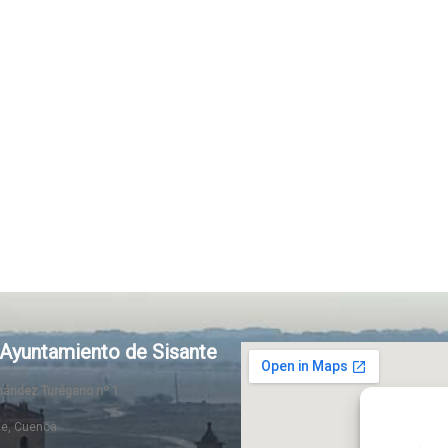
Ayuntamiento de Sisante
rnández Turégano nº 1
te, Cuenca