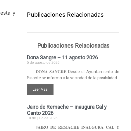
uesta y
Publicaciones Relacionadas
Publicaciones Relacionadas
Dona Sangre – 11 agosto 2026
5 de agosto de 2026
𝐃𝐎𝐍𝐀 𝐒𝐀𝐍𝐆𝐑𝐄 Desde el Ayuntamiento de
Sisante se informa a la vecindad de la posibilidad
Leer Más
Jairo de Remache – inaugura Cal y
Canto 2026
10 de julio de 2026
𝐉𝐀𝐈𝐑𝐎 𝐃𝐄 𝐑𝐄𝐌𝐀𝐂𝐇𝐄 𝐈𝐍𝐀𝐔𝐆𝐔𝐑𝐀 𝐂𝐀𝐋 𝐘