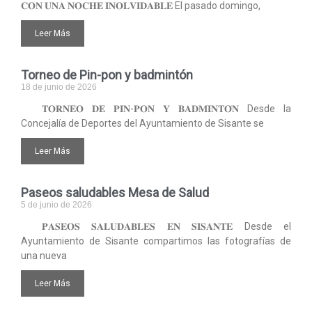
𝐂𝐎𝐍 𝐔𝐍𝐀 𝐍𝐎𝐂𝐇𝐄 𝐈𝐍𝐎𝐋𝐕𝐈𝐃𝐀𝐁𝐋𝐄 El pasado domingo,
Leer Más
Torneo de Pin-pon y badmintón
18 de junio de 2026
𝐓𝐎𝐑𝐍𝐄𝐎 𝐃𝐄 𝐏𝐈𝐍-𝐏𝐎𝐍 𝐘 𝐁𝐀𝐃𝐌𝐈𝐍𝐓𝐎́𝐍 Desde la
Concejalía de Deportes del Ayuntamiento de Sisante se
Leer Más
Paseos saludables Mesa de Salud
5 de junio de 2026
𝐏𝐀𝐒𝐄𝐎𝐒 𝐒𝐀𝐋𝐔𝐃𝐀𝐁𝐋𝐄𝐒 𝐄𝐍 𝐒𝐈𝐒𝐀𝐍𝐓𝐄 Desde el
Ayuntamiento de Sisante compartimos las fotografías de
una nueva
Leer Más