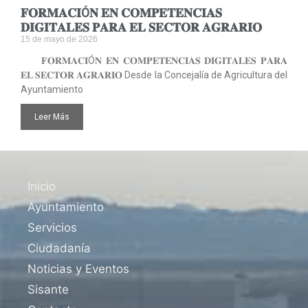
𝐅𝐎𝐑𝐌𝐀𝐂𝐈Ó𝐍 𝐄𝐍 𝐂𝐎𝐌𝐏𝐄𝐓𝐄𝐍𝐂𝐈𝐀𝐒
𝐃𝐈𝐆𝐈𝐓𝐀𝐋𝐄𝐒 𝐏𝐀𝐑𝐀 𝐄𝐋 𝐒𝐄𝐂𝐓𝐎𝐑 𝐀𝐆𝐑𝐀𝐑𝐈𝐎
15 de mayo de 2026
𝐅𝐎𝐑𝐌𝐀𝐂𝐈Ó𝐍 𝐄𝐍 𝐂𝐎𝐌𝐏𝐄𝐓𝐄𝐍𝐂𝐈𝐀𝐒 𝐃𝐈𝐆𝐈𝐓𝐀𝐋𝐄𝐒 𝐏𝐀𝐑𝐀
𝐄𝐋 𝐒𝐄𝐂𝐓𝐎𝐑 𝐀𝐆𝐑𝐀𝐑𝐈𝐎 Desde la Concejalía de Agricultura del
Ayuntamiento
Leer Más
Inicio
Ayuntamiento
Servicios
Ciudadanía
Noticias y Eventos
Sisante