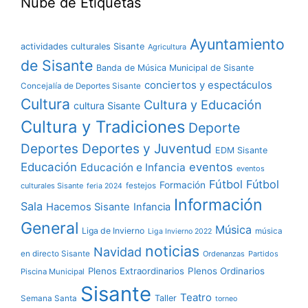
Nube de Etiquetas
Ayuntamiento
actividades culturales Sisante
Agricultura
de Sisante
Banda de Música Municipal de Sisante
conciertos y espectáculos
Concejalía de Deportes Sisante
Cultura
Cultura y Educación
cultura Sisante
Cultura y Tradiciones
Deporte
Deportes y Juventud
Deportes
EDM Sisante
Educación
eventos
Educación e Infancia
eventos
Fútbol
Fútbol
Formación
culturales Sisante
festejos
feria 2024
Información
Sala
Hacemos Sisante
Infancia
General
Música
Liga de Invierno
música
Liga Invierno 2022
noticias
Navidad
en directo Sisante
Ordenanzas
Partidos
Plenos Extraordinarios
Plenos Ordinarios
Piscina Municipal
Sisante
Teatro
Taller
Semana Santa
torneo