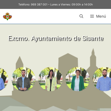
Teléfono:
969 387 001
– Lunes a Viernes: 09:00h a 14:00h
Menú
Excmo. Ayuntamiento de Sisante