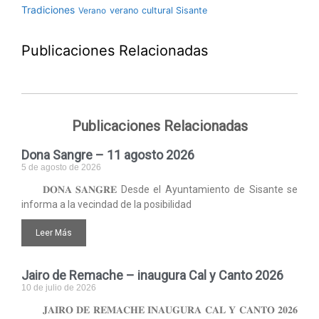
Tradiciones
verano cultural Sisante
Verano
Publicaciones Relacionadas
Publicaciones Relacionadas
Dona Sangre – 11 agosto 2026
5 de agosto de 2026
𝐃𝐎𝐍𝐀 𝐒𝐀𝐍𝐆𝐑𝐄 Desde el Ayuntamiento de Sisante se
informa a la vecindad de la posibilidad
Leer Más
Jairo de Remache – inaugura Cal y Canto 2026
10 de julio de 2026
𝐉𝐀𝐈𝐑𝐎 𝐃𝐄 𝐑𝐄𝐌𝐀𝐂𝐇𝐄 𝐈𝐍𝐀𝐔𝐆𝐔𝐑𝐀 𝐂𝐀𝐋 𝐘 𝐂𝐀𝐍𝐓𝐎 𝟐𝟎𝟐𝟔