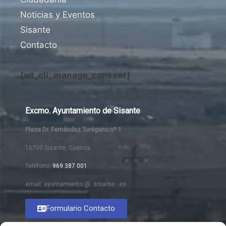
Noticias y Eventos
Sisante
Contacto
[wt_cli_manage_consent]
Excmo. Ayuntamiento de Sisante
Plaza Dr. Fernández Turégano nº 1
16700 Sisante, Cuenca
Teléfono:
969 387 001
email: ayuntamiento @ sisante . es
Formulario Contacto