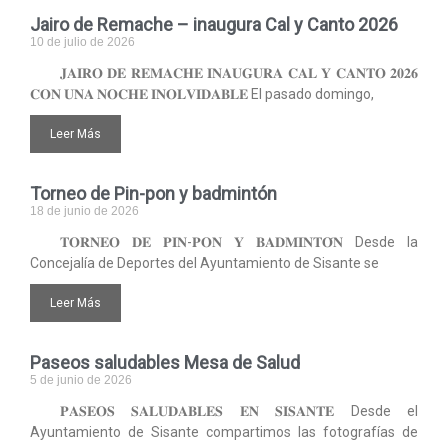
Jairo de Remache – inaugura Cal y Canto 2026
10 de julio de 2026
𝐉𝐀𝐈𝐑𝐎 𝐃𝐄 𝐑𝐄𝐌𝐀𝐂𝐇𝐄 𝐈𝐍𝐀𝐔𝐆𝐔𝐑𝐀 𝐂𝐀𝐋 𝐘 𝐂𝐀𝐍𝐓𝐎 𝟐𝟎𝟐𝟔
𝐂𝐎𝐍 𝐔𝐍𝐀 𝐍𝐎𝐂𝐇𝐄 𝐈𝐍𝐎𝐋𝐕𝐈𝐃𝐀𝐁𝐋𝐄 El pasado domingo,
Leer Más
Torneo de Pin-pon y badmintón
18 de junio de 2026
𝐓𝐎𝐑𝐍𝐄𝐎 𝐃𝐄 𝐏𝐈𝐍-𝐏𝐎𝐍 𝐘 𝐁𝐀𝐃𝐌𝐈𝐍𝐓𝐎́𝐍 Desde la
Concejalía de Deportes del Ayuntamiento de Sisante se
Leer Más
Paseos saludables Mesa de Salud
5 de junio de 2026
𝐏𝐀𝐒𝐄𝐎𝐒 𝐒𝐀𝐋𝐔𝐃𝐀𝐁𝐋𝐄𝐒 𝐄𝐍 𝐒𝐈𝐒𝐀𝐍𝐓𝐄 Desde el
Ayuntamiento de Sisante compartimos las fotografías de