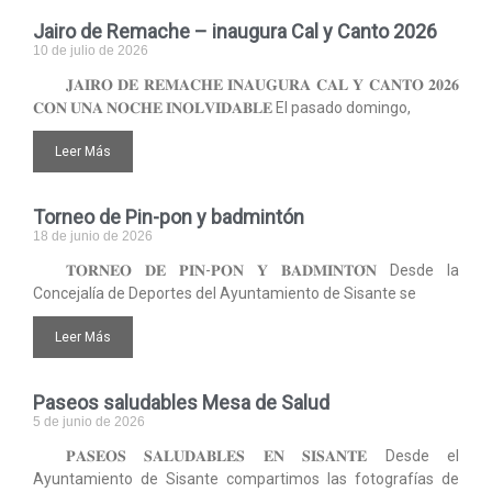
Jairo de Remache – inaugura Cal y Canto 2026
10 de julio de 2026
𝐉𝐀𝐈𝐑𝐎 𝐃𝐄 𝐑𝐄𝐌𝐀𝐂𝐇𝐄 𝐈𝐍𝐀𝐔𝐆𝐔𝐑𝐀 𝐂𝐀𝐋 𝐘 𝐂𝐀𝐍𝐓𝐎 𝟐𝟎𝟐𝟔
𝐂𝐎𝐍 𝐔𝐍𝐀 𝐍𝐎𝐂𝐇𝐄 𝐈𝐍𝐎𝐋𝐕𝐈𝐃𝐀𝐁𝐋𝐄 El pasado domingo,
Leer Más
Torneo de Pin-pon y badmintón
18 de junio de 2026
𝐓𝐎𝐑𝐍𝐄𝐎 𝐃𝐄 𝐏𝐈𝐍-𝐏𝐎𝐍 𝐘 𝐁𝐀𝐃𝐌𝐈𝐍𝐓𝐎́𝐍 Desde la
Concejalía de Deportes del Ayuntamiento de Sisante se
Leer Más
Paseos saludables Mesa de Salud
5 de junio de 2026
𝐏𝐀𝐒𝐄𝐎𝐒 𝐒𝐀𝐋𝐔𝐃𝐀𝐁𝐋𝐄𝐒 𝐄𝐍 𝐒𝐈𝐒𝐀𝐍𝐓𝐄 Desde el
Ayuntamiento de Sisante compartimos las fotografías de