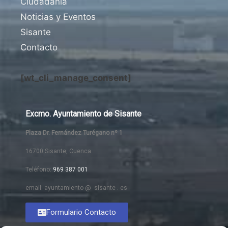
Ciudadanía
Noticias y Eventos
Sisante
Contacto
[wt_cli_manage_consent]
Excmo. Ayuntamiento de Sisante
Plaza Dr. Fernández Turégano nº 1
16700 Sisante, Cuenca
Teléfono:
969 387 001
email: ayuntamiento @ sisante . es
Formulario Contacto