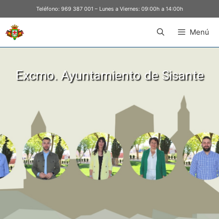
Teléfono:
969 387 001
– Lunes a Viernes: 09:00h a 14:00h
Menú
Excmo. Ayuntamiento de Sisante