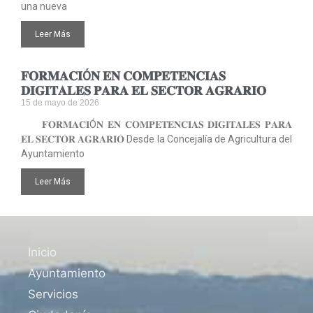
una nueva
Leer Más
𝐅𝐎𝐑𝐌𝐀𝐂𝐈Ó𝐍 𝐄𝐍 𝐂𝐎𝐌𝐏𝐄𝐓𝐄𝐍𝐂𝐈𝐀𝐒
𝐃𝐈𝐆𝐈𝐓𝐀𝐋𝐄𝐒 𝐏𝐀𝐑𝐀 𝐄𝐋 𝐒𝐄𝐂𝐓𝐎𝐑 𝐀𝐆𝐑𝐀𝐑𝐈𝐎
15 de mayo de 2026
𝐅𝐎𝐑𝐌𝐀𝐂𝐈Ó𝐍 𝐄𝐍 𝐂𝐎𝐌𝐏𝐄𝐓𝐄𝐍𝐂𝐈𝐀𝐒 𝐃𝐈𝐆𝐈𝐓𝐀𝐋𝐄𝐒 𝐏𝐀𝐑𝐀
𝐄𝐋 𝐒𝐄𝐂𝐓𝐎𝐑 𝐀𝐆𝐑𝐀𝐑𝐈𝐎 Desde la Concejalía de Agricultura del
Ayuntamiento
Leer Más
Inicio
Ayuntamiento
Servicios