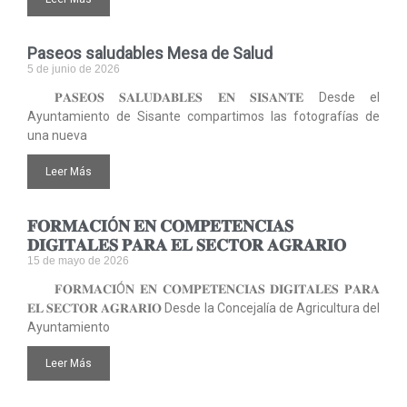
Paseos saludables Mesa de Salud
5 de junio de 2026
𝐏𝐀𝐒𝐄𝐎𝐒 𝐒𝐀𝐋𝐔𝐃𝐀𝐁𝐋𝐄𝐒 𝐄𝐍 𝐒𝐈𝐒𝐀𝐍𝐓𝐄 Desde el
Ayuntamiento de Sisante compartimos las fotografías de
una nueva
Leer Más
𝐅𝐎𝐑𝐌𝐀𝐂𝐈Ó𝐍 𝐄𝐍 𝐂𝐎𝐌𝐏𝐄𝐓𝐄𝐍𝐂𝐈𝐀𝐒
𝐃𝐈𝐆𝐈𝐓𝐀𝐋𝐄𝐒 𝐏𝐀𝐑𝐀 𝐄𝐋 𝐒𝐄𝐂𝐓𝐎𝐑 𝐀𝐆𝐑𝐀𝐑𝐈𝐎
15 de mayo de 2026
𝐅𝐎𝐑𝐌𝐀𝐂𝐈Ó𝐍 𝐄𝐍 𝐂𝐎𝐌𝐏𝐄𝐓𝐄𝐍𝐂𝐈𝐀𝐒 𝐃𝐈𝐆𝐈𝐓𝐀𝐋𝐄𝐒 𝐏𝐀𝐑𝐀
𝐄𝐋 𝐒𝐄𝐂𝐓𝐎𝐑 𝐀𝐆𝐑𝐀𝐑𝐈𝐎 Desde la Concejalía de Agricultura del
Ayuntamiento
Leer Más