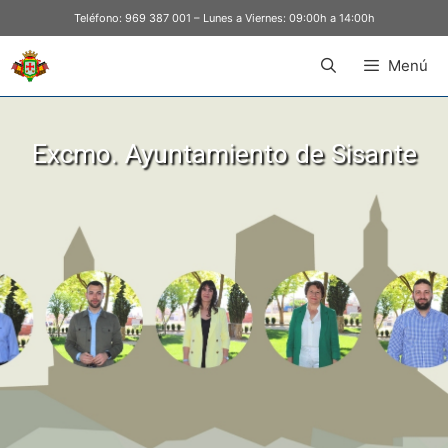
Teléfono:
969 387 001
– Lunes a Viernes: 09:00h a 14:00h
Menú
Excmo. Ayuntamiento de Sisante