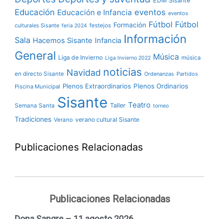
EDM Sisante
Educación
eventos
Educación e Infancia
eventos
Fútbol
Fútbol
Formación
culturales Sisante
festejos
feria 2024
Información
Sala
Hacemos Sisante
Infancia
General
Música
Liga de Invierno
música
Liga Invierno 2022
noticias
Navidad
en directo Sisante
Ordenanzas
Partidos
Plenos Extraordinarios
Plenos Ordinarios
Piscina Municipal
Sisante
Teatro
Taller
Semana Santa
torneo
Tradiciones
verano cultural Sisante
Verano
Publicaciones Relacionadas
Publicaciones Relacionadas
Dona Sangre – 11 agosto 2026