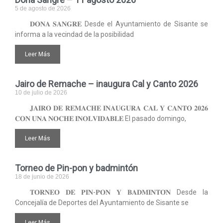
5 de agosto de 2026
𝐃𝐎𝐍𝐀 𝐒𝐀𝐍𝐆𝐑𝐄 Desde el Ayuntamiento de Sisante se
informa a la vecindad de la posibilidad
Leer Más
Jairo de Remache – inaugura Cal y Canto 2026
10 de julio de 2026
𝐉𝐀𝐈𝐑𝐎 𝐃𝐄 𝐑𝐄𝐌𝐀𝐂𝐇𝐄 𝐈𝐍𝐀𝐔𝐆𝐔𝐑𝐀 𝐂𝐀𝐋 𝐘 𝐂𝐀𝐍𝐓𝐎 𝟐𝟎𝟐𝟔
𝐂𝐎𝐍 𝐔𝐍𝐀 𝐍𝐎𝐂𝐇𝐄 𝐈𝐍𝐎𝐋𝐕𝐈𝐃𝐀𝐁𝐋𝐄 El pasado domingo,
Leer Más
Torneo de Pin-pon y badmintón
18 de junio de 2026
𝐓𝐎𝐑𝐍𝐄𝐎 𝐃𝐄 𝐏𝐈𝐍-𝐏𝐎𝐍 𝐘 𝐁𝐀𝐃𝐌𝐈𝐍𝐓𝐎́𝐍 Desde la
Concejalía de Deportes del Ayuntamiento de Sisante se
Leer Más