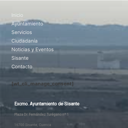
Inicio
Ayuntamiento
Servicios
Ciudadanía
Noticias y Eventos
Sisante
Contacto
[wt_cli_manage_consent]
Excmo. Ayuntamiento de Sisante
Plaza Dr. Fernández Turégano nº 1
16700 Sisante, Cuenca