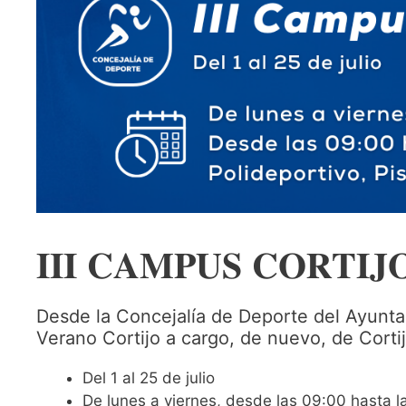
𝐈𝐈𝐈 𝐂𝐀𝐌𝐏𝐔𝐒 𝐂𝐎𝐑𝐓𝐈𝐉
Desde la Concejalía de Deporte del Ayunta
Verano Cortijo a cargo, de nuevo, de Corti
Del 1 al 25 de julio
De lunes a viernes, desde las 09:00 hasta l