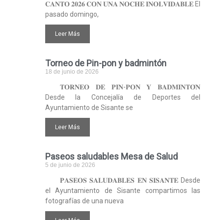
𝐂𝐀𝐍𝐓𝐎 𝟐𝟎𝟐𝟔 𝐂𝐎𝐍 𝐔𝐍𝐀 𝐍𝐎𝐂𝐇𝐄 𝐈𝐍𝐎𝐋𝐕𝐈𝐃𝐀𝐁𝐋𝐄 El
pasado domingo,
Leer Más
Torneo de Pin-pon y badmintón
18 de junio de 2026
𝐓𝐎𝐑𝐍𝐄𝐎 𝐃𝐄 𝐏𝐈𝐍-𝐏𝐎𝐍 𝐘 𝐁𝐀𝐃𝐌𝐈𝐍𝐓𝐎́𝐍
Desde la Concejalía de Deportes del
Ayuntamiento de Sisante se
Leer Más
Paseos saludables Mesa de Salud
5 de junio de 2026
𝐏𝐀𝐒𝐄𝐎𝐒 𝐒𝐀𝐋𝐔𝐃𝐀𝐁𝐋𝐄𝐒 𝐄𝐍 𝐒𝐈𝐒𝐀𝐍𝐓𝐄 Desde
el Ayuntamiento de Sisante compartimos las
fotografías de una nueva