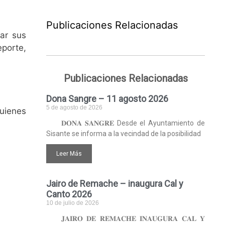
Publicaciones Relacionadas
ar sus
eporte,
Publicaciones Relacionadas
Dona Sangre – 11 agosto 2026
5 de agosto de 2026
quienes
𝐃𝐎𝐍𝐀 𝐒𝐀𝐍𝐆𝐑𝐄 Desde el Ayuntamiento de
Sisante se informa a la vecindad de la posibilidad
Leer Más
Jairo de Remache – inaugura Cal y
Canto 2026
10 de julio de 2026
𝐉𝐀𝐈𝐑𝐎 𝐃𝐄 𝐑𝐄𝐌𝐀𝐂𝐇𝐄 𝐈𝐍𝐀𝐔𝐆𝐔𝐑𝐀 𝐂𝐀𝐋 𝐘