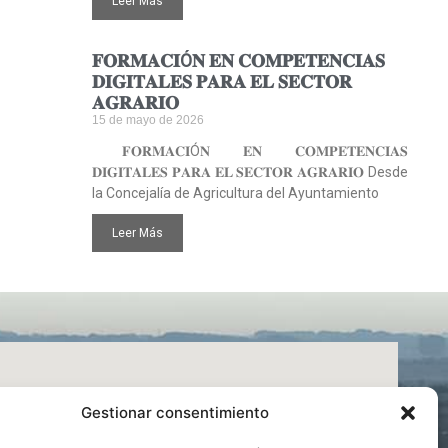
Leer Más
𝐅𝐎𝐑𝐌𝐀𝐂𝐈Ó𝐍 𝐄𝐍 𝐂𝐎𝐌𝐏𝐄𝐓𝐄𝐍𝐂𝐈𝐀𝐒
𝐃𝐈𝐆𝐈𝐓𝐀𝐋𝐄𝐒 𝐏𝐀𝐑𝐀 𝐄𝐋 𝐒𝐄𝐂𝐓𝐎𝐑
𝐀𝐆𝐑𝐀𝐑𝐈𝐎
15 de mayo de 2026
𝐅𝐎𝐑𝐌𝐀𝐂𝐈Ó𝐍 𝐄𝐍 𝐂𝐎𝐌𝐏𝐄𝐓𝐄𝐍𝐂𝐈𝐀𝐒
𝐃𝐈𝐆𝐈𝐓𝐀𝐋𝐄𝐒 𝐏𝐀𝐑𝐀 𝐄𝐋 𝐒𝐄𝐂𝐓𝐎𝐑 𝐀𝐆𝐑𝐀𝐑𝐈𝐎 Desde
la Concejalía de Agricultura del Ayuntamiento
Leer Más
Gestionar consentimiento