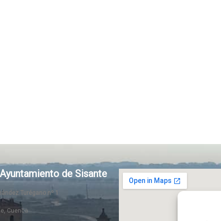
Ayuntamiento de Sisante
rnández Turégano nº 1
te, Cuenca