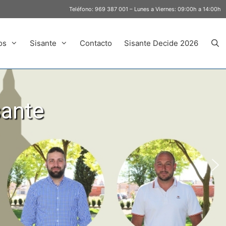
Teléfono:
969 387 001
– Lunes a Viernes: 09:00h a 14:00h
os
Sisante
Contacto
Sisante Decide 2026
sante