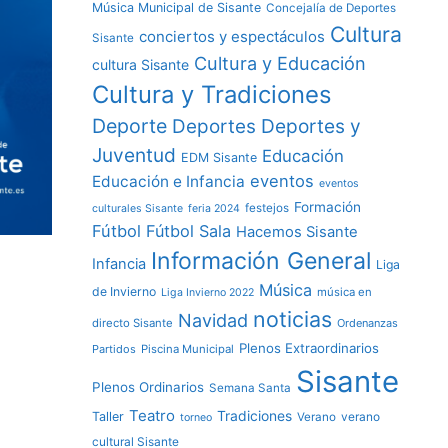
Música Municipal de Sisante
Concejalía de Deportes
Cultura
conciertos y espectáculos
Sisante
Cultura y Educación
cultura Sisante
Cultura y Tradiciones
Deporte
Deportes y
Deportes
Juventud
Educación
EDM Sisante
eventos
Educación e Infancia
eventos
Formación
festejos
culturales Sisante
feria 2024
Fútbol
Fútbol Sala
Hacemos Sisante
Información General
Infancia
Liga
Música
de Invierno
música en
Liga Invierno 2022
noticias
Navidad
directo Sisante
Ordenanzas
Plenos Extraordinarios
Partidos
Piscina Municipal
Sisante
Plenos Ordinarios
Semana Santa
Teatro
Tradiciones
Taller
verano
Verano
torneo
cultural Sisante