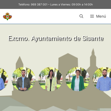
Teléfono:
969 387 001
– Lunes a Viernes: 09:00h a 14:00h
Menú
Excmo. Ayuntamiento de Sisante