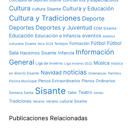
Concejalía de Deportes Sisante
Cultura
Cultura y Educación
cultura Sisante
Cultura y Tradiciones
Deporte
Deportes y Juventud
Deportes
EDM Sisante
Educación
eventos
Educación e Infancia
eventos
Fútbol
Fútbol
Formación
culturales Sisante
festejos
feria 2024
Información
Sala
Hacemos Sisante
Infancia
General
Música
Liga de Invierno
música
Liga Invierno 2022
noticias
Navidad
en directo Sisante
Ordenanzas
Partidos
Plenos Extraordinarios
Plenos Ordinarios
Piscina Municipal
Sisante
Teatro
Taller
Semana Santa
torneo
Tradiciones
verano cultural Sisante
Verano
Publicaciones Relacionadas