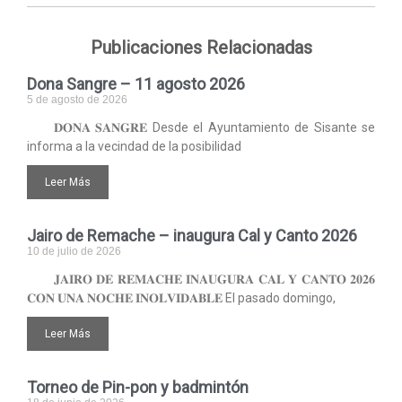
Publicaciones Relacionadas
Dona Sangre – 11 agosto 2026
5 de agosto de 2026
𝐃𝐎𝐍𝐀 𝐒𝐀𝐍𝐆𝐑𝐄 Desde el Ayuntamiento de Sisante se
informa a la vecindad de la posibilidad
Leer Más
Jairo de Remache – inaugura Cal y Canto 2026
10 de julio de 2026
𝐉𝐀𝐈𝐑𝐎 𝐃𝐄 𝐑𝐄𝐌𝐀𝐂𝐇𝐄 𝐈𝐍𝐀𝐔𝐆𝐔𝐑𝐀 𝐂𝐀𝐋 𝐘 𝐂𝐀𝐍𝐓𝐎 𝟐𝟎𝟐𝟔
𝐂𝐎𝐍 𝐔𝐍𝐀 𝐍𝐎𝐂𝐇𝐄 𝐈𝐍𝐎𝐋𝐕𝐈𝐃𝐀𝐁𝐋𝐄 El pasado domingo,
Leer Más
Torneo de Pin-pon y badmintón