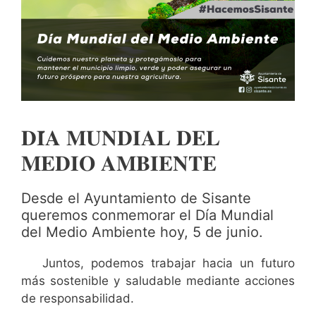
𝐃𝐈́𝐀 𝐌𝐔𝐍𝐃𝐈𝐀𝐋 𝐃𝐄𝐋
𝐌𝐄𝐃𝐈𝐎 𝐀𝐌𝐁𝐈𝐄𝐍𝐓𝐄
Desde el Ayuntamiento de Sisante
queremos conmemorar el Día Mundial
del Medio Ambiente hoy, 5 de junio.
Juntos, podemos trabajar hacia un futuro
más sostenible y saludable mediante acciones
de responsabilidad.