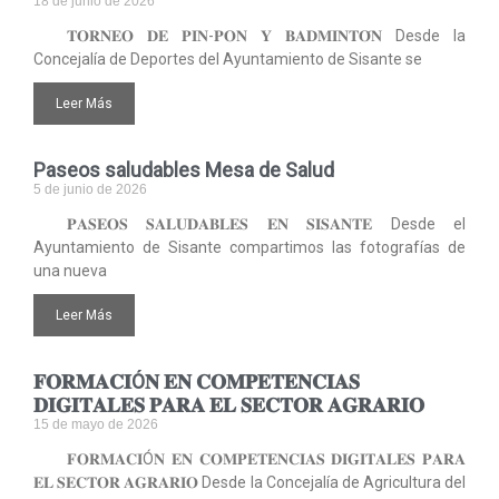
18 de junio de 2026
𝐓𝐎𝐑𝐍𝐄𝐎 𝐃𝐄 𝐏𝐈𝐍-𝐏𝐎𝐍 𝐘 𝐁𝐀𝐃𝐌𝐈𝐍𝐓𝐎́𝐍 Desde la
Concejalía de Deportes del Ayuntamiento de Sisante se
Leer Más
Paseos saludables Mesa de Salud
5 de junio de 2026
𝐏𝐀𝐒𝐄𝐎𝐒 𝐒𝐀𝐋𝐔𝐃𝐀𝐁𝐋𝐄𝐒 𝐄𝐍 𝐒𝐈𝐒𝐀𝐍𝐓𝐄 Desde el
Ayuntamiento de Sisante compartimos las fotografías de
una nueva
Leer Más
𝐅𝐎𝐑𝐌𝐀𝐂𝐈Ó𝐍 𝐄𝐍 𝐂𝐎𝐌𝐏𝐄𝐓𝐄𝐍𝐂𝐈𝐀𝐒
𝐃𝐈𝐆𝐈𝐓𝐀𝐋𝐄𝐒 𝐏𝐀𝐑𝐀 𝐄𝐋 𝐒𝐄𝐂𝐓𝐎𝐑 𝐀𝐆𝐑𝐀𝐑𝐈𝐎
15 de mayo de 2026
𝐅𝐎𝐑𝐌𝐀𝐂𝐈Ó𝐍 𝐄𝐍 𝐂𝐎𝐌𝐏𝐄𝐓𝐄𝐍𝐂𝐈𝐀𝐒 𝐃𝐈𝐆𝐈𝐓𝐀𝐋𝐄𝐒 𝐏𝐀𝐑𝐀
𝐄𝐋 𝐒𝐄𝐂𝐓𝐎𝐑 𝐀𝐆𝐑𝐀𝐑𝐈𝐎 Desde la Concejalía de Agricultura del