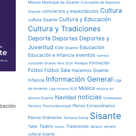
Música Municipal de Sisante
Concejalía de Deportes
Cultura
conciertos y espectáculos
Sisante
Cultura y Educación
cultura Sisante
Cultura y Tradiciones
Deporte
Deportes y
Deportes
Juventud
Educación
EDM Sisante
eventos
Educación e Infancia
eventos
Formación
culturales Sisante
festejos
feria 2024
Fútbol
Fútbol Sala
Hacemos Sisante
Información General
Infancia
Liga
Música
de Invierno
música en
Liga Invierno 2022
noticias
Navidad
directo Sisante
Ordenanzas
abación
Plenos Extraordinarios
Partidos
Piscina Municipal
Sisante
Plenos Ordinarios
Semana Santa
Teatro
Tradiciones
Taller
verano
Verano
torneo
cultural Sisante