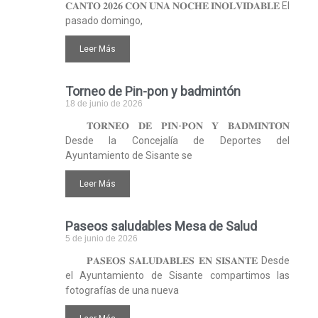
𝐂𝐀𝐍𝐓𝐎 𝟐𝟎𝟐𝟔 𝐂𝐎𝐍 𝐔𝐍𝐀 𝐍𝐎𝐂𝐇𝐄 𝐈𝐍𝐎𝐋𝐕𝐈𝐃𝐀𝐁𝐋𝐄 El
pasado domingo,
Leer Más
Torneo de Pin-pon y badmintón
18 de junio de 2026
𝐓𝐎𝐑𝐍𝐄𝐎 𝐃𝐄 𝐏𝐈𝐍-𝐏𝐎𝐍 𝐘 𝐁𝐀𝐃𝐌𝐈𝐍𝐓𝐎́𝐍
Desde la Concejalía de Deportes del
Ayuntamiento de Sisante se
Leer Más
Paseos saludables Mesa de Salud
5 de junio de 2026
𝐏𝐀𝐒𝐄𝐎𝐒 𝐒𝐀𝐋𝐔𝐃𝐀𝐁𝐋𝐄𝐒 𝐄𝐍 𝐒𝐈𝐒𝐀𝐍𝐓𝐄 Desde
el Ayuntamiento de Sisante compartimos las
fotografías de una nueva