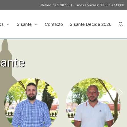
Teléfono:
969 387 001
– Lunes a Viernes: 09:00h a 14:00h
os
Sisante
Contacto
Sisante Decide 2026
sante