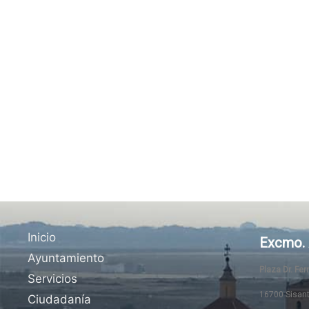
Inicio
Excmo. 
Ayuntamiento
Plaza Dr. Fe
Servicios
16700 Sisan
Ciudadanía