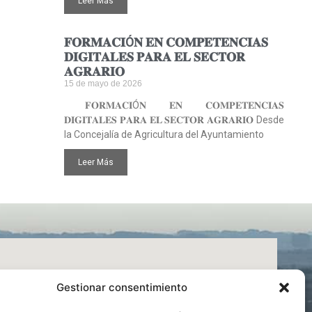
Leer Más
𝐅𝐎𝐑𝐌𝐀𝐂𝐈Ó𝐍 𝐄𝐍 𝐂𝐎𝐌𝐏𝐄𝐓𝐄𝐍𝐂𝐈𝐀𝐒
𝐃𝐈𝐆𝐈𝐓𝐀𝐋𝐄𝐒 𝐏𝐀𝐑𝐀 𝐄𝐋 𝐒𝐄𝐂𝐓𝐎𝐑
𝐀𝐆𝐑𝐀𝐑𝐈𝐎
15 de mayo de 2026
𝐅𝐎𝐑𝐌𝐀𝐂𝐈Ó𝐍 𝐄𝐍 𝐂𝐎𝐌𝐏𝐄𝐓𝐄𝐍𝐂𝐈𝐀𝐒
𝐃𝐈𝐆𝐈𝐓𝐀𝐋𝐄𝐒 𝐏𝐀𝐑𝐀 𝐄𝐋 𝐒𝐄𝐂𝐓𝐎𝐑 𝐀𝐆𝐑𝐀𝐑𝐈𝐎 Desde
la Concejalía de Agricultura del Ayuntamiento
Leer Más
Gestionar consentimiento