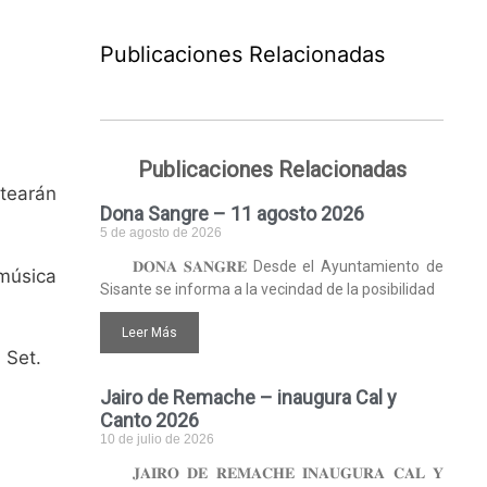
Publicaciones Relacionadas
Publicaciones Relacionadas
rtearán
Dona Sangre – 11 agosto 2026
5 de agosto de 2026
𝐃𝐎𝐍𝐀 𝐒𝐀𝐍𝐆𝐑𝐄 Desde el Ayuntamiento de
 música
Sisante se informa a la vecindad de la posibilidad
Leer Más
 Set.
Jairo de Remache – inaugura Cal y
Canto 2026
10 de julio de 2026
𝐉𝐀𝐈𝐑𝐎 𝐃𝐄 𝐑𝐄𝐌𝐀𝐂𝐇𝐄 𝐈𝐍𝐀𝐔𝐆𝐔𝐑𝐀 𝐂𝐀𝐋 𝐘