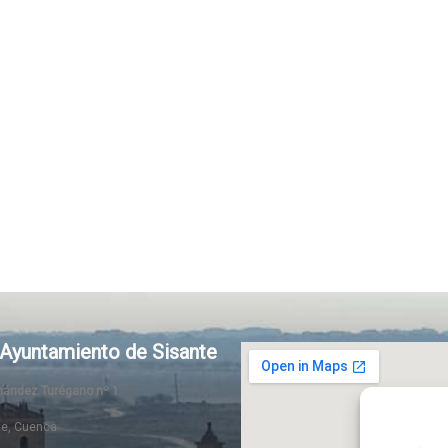
Ayuntamiento de Sisante
rnández Turégano nº 1
te, Cuenca