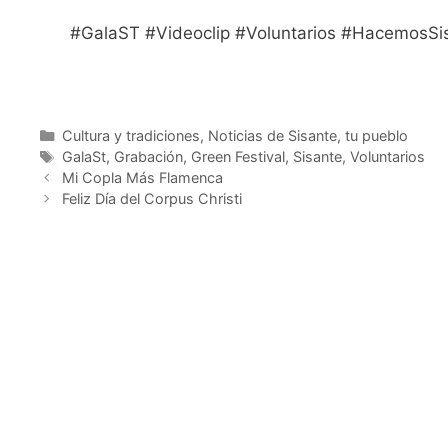
#GalaST #Videoclip #Voluntarios #HacemosSis
Cultura y tradiciones
,
Noticias de Sisante, tu pueblo
GalaSt
,
Grabación
,
Green Festival
,
Sisante
,
Voluntarios
Mi Copla Más Flamenca
Feliz Día del Corpus Christi