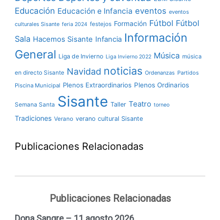
Educación
eventos
Educación e Infancia
eventos
Fútbol
Fútbol
Formación
culturales Sisante
festejos
feria 2024
Información
Sala
Hacemos Sisante
Infancia
General
Música
Liga de Invierno
música
Liga Invierno 2022
noticias
Navidad
en directo Sisante
Ordenanzas
Partidos
Plenos Extraordinarios
Plenos Ordinarios
Piscina Municipal
Sisante
Teatro
Taller
Semana Santa
torneo
Tradiciones
verano cultural Sisante
Verano
Publicaciones Relacionadas
Publicaciones Relacionadas
Dona Sangre – 11 agosto 2026