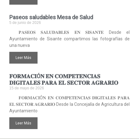
Paseos saludables Mesa de Salud
5 de junio de 2026
𝐏𝐀𝐒𝐄𝐎𝐒 𝐒𝐀𝐋𝐔𝐃𝐀𝐁𝐋𝐄𝐒 𝐄𝐍 𝐒𝐈𝐒𝐀𝐍𝐓𝐄 Desde el
Ayuntamiento de Sisante compartimos las fotografías de
una nueva
Leer Más
𝐅𝐎𝐑𝐌𝐀𝐂𝐈Ó𝐍 𝐄𝐍 𝐂𝐎𝐌𝐏𝐄𝐓𝐄𝐍𝐂𝐈𝐀𝐒
𝐃𝐈𝐆𝐈𝐓𝐀𝐋𝐄𝐒 𝐏𝐀𝐑𝐀 𝐄𝐋 𝐒𝐄𝐂𝐓𝐎𝐑 𝐀𝐆𝐑𝐀𝐑𝐈𝐎
15 de mayo de 2026
𝐅𝐎𝐑𝐌𝐀𝐂𝐈Ó𝐍 𝐄𝐍 𝐂𝐎𝐌𝐏𝐄𝐓𝐄𝐍𝐂𝐈𝐀𝐒 𝐃𝐈𝐆𝐈𝐓𝐀𝐋𝐄𝐒 𝐏𝐀𝐑𝐀
𝐄𝐋 𝐒𝐄𝐂𝐓𝐎𝐑 𝐀𝐆𝐑𝐀𝐑𝐈𝐎 Desde la Concejalía de Agricultura del
Ayuntamiento
Leer Más