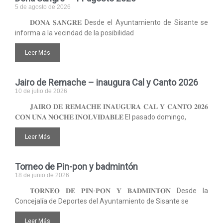
5 de agosto de 2026
𝐃𝐎𝐍𝐀 𝐒𝐀𝐍𝐆𝐑𝐄 Desde el Ayuntamiento de Sisante se
informa a la vecindad de la posibilidad
Leer Más
Jairo de Remache – inaugura Cal y Canto 2026
10 de julio de 2026
𝐉𝐀𝐈𝐑𝐎 𝐃𝐄 𝐑𝐄𝐌𝐀𝐂𝐇𝐄 𝐈𝐍𝐀𝐔𝐆𝐔𝐑𝐀 𝐂𝐀𝐋 𝐘 𝐂𝐀𝐍𝐓𝐎 𝟐𝟎𝟐𝟔
𝐂𝐎𝐍 𝐔𝐍𝐀 𝐍𝐎𝐂𝐇𝐄 𝐈𝐍𝐎𝐋𝐕𝐈𝐃𝐀𝐁𝐋𝐄 El pasado domingo,
Leer Más
Torneo de Pin-pon y badmintón
18 de junio de 2026
𝐓𝐎𝐑𝐍𝐄𝐎 𝐃𝐄 𝐏𝐈𝐍-𝐏𝐎𝐍 𝐘 𝐁𝐀𝐃𝐌𝐈𝐍𝐓𝐎́𝐍 Desde la
Concejalía de Deportes del Ayuntamiento de Sisante se
Leer Más