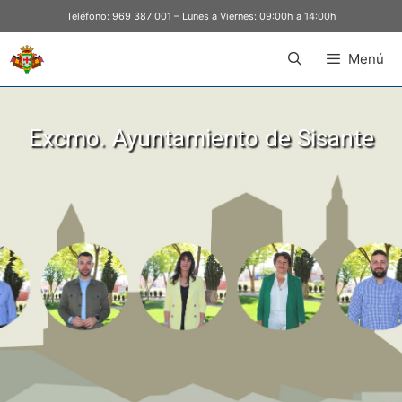
Teléfono:
969 387 001
– Lunes a Viernes: 09:00h a 14:00h
Menú
Excmo. Ayuntamiento de Sisante