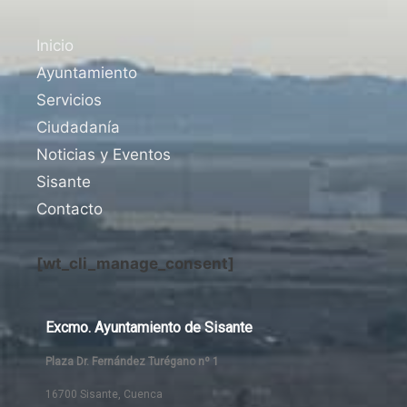
Inicio
Ayuntamiento
Servicios
Ciudadanía
Noticias y Eventos
Sisante
Contacto
[wt_cli_manage_consent]
Excmo. Ayuntamiento de Sisante
Plaza Dr. Fernández Turégano nº 1
16700 Sisante, Cuenca